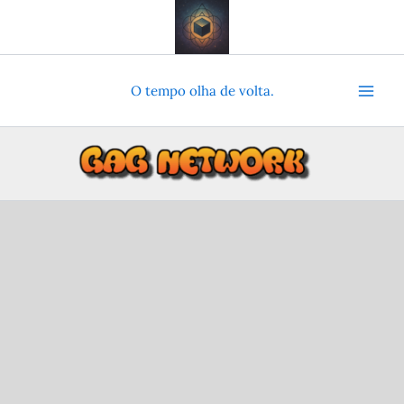
Ir
para
o
conteúdo
O tempo olha de volta.