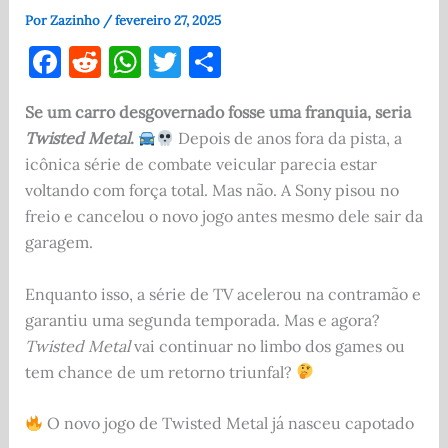
Por
Zazinho
/
fevereiro 27, 2025
F
R
W
T
S
a
e
h
w
h
Se um carro desgovernado fosse uma franquia, seria
c
d
at
it
ar
Twisted Metal
.
Depois de anos fora da pista, a
e
di
s
te
e
icônica série de combate veicular parecia estar
b
t
A
r
voltando com força total. Mas não. A Sony pisou no
o
p
freio e cancelou o novo jogo antes mesmo dele sair da
garagem.
o
p
k
Enquanto isso, a série de TV acelerou na contramão e
garantiu uma segunda temporada. Mas e agora?
Twisted Metal
vai continuar no limbo dos games ou
tem chance de um retorno triunfal?
O novo jogo de Twisted Metal já nasceu capotado