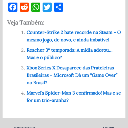
F
R
W
T
S
a
e
h
w
h
Veja Também:
c
d
at
it
ar
e
di
s
te
e
Counter-Strike 2 bate recorde na Steam – O
mesmo jogo, de novo, e ainda imbatível
b
t
A
r
o
p
Reacher 3ª temporada: A mídia adorou…
Mas e o público?
o
p
Xbox Series X Desaparece das Prateleiras
k
Brasileiras – Microsoft Dá um “Game Over”
no Brasil?
Marvel’s Spider-Man 3 confirmado! Mas e se
for um trio-aranha?