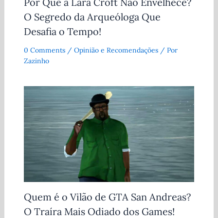
Por Que a Lara Croft Não Envelhece?
O Segredo da Arqueóloga Que
Desafia o Tempo!
0 Comments
/
Opinião e Recomendações
/ Por
Zazinho
Quem é o Vilão de GTA San Andreas?
O Traíra Mais Odiado dos Games!