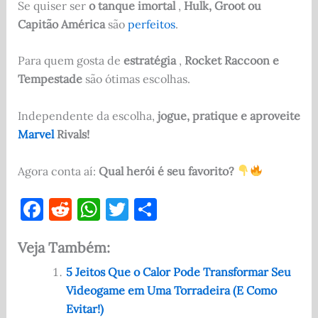
Se quiser ser
o tanque imortal
,
Hulk, Groot ou
Capitão América
são
perfeitos
.
Para quem gosta de
estratégia
,
Rocket Raccoon e
Tempestade
são ótimas escolhas.
Independente da escolha,
jogue, pratique e aproveite
Marvel
Rivals!
Agora conta aí:
Qual herói é seu favorito?
F
R
W
T
S
a
e
h
w
h
Veja Também:
c
d
at
it
ar
e
di
s
te
e
5 Jeitos Que o Calor Pode Transformar Seu
Videogame em Uma Torradeira (E Como
b
t
A
r
Evitar!)