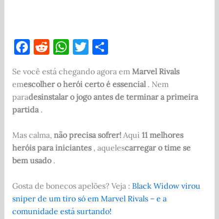
F
R
W
T
S
a
e
h
w
h
Se você está chegando agora em
Marvel Rivals
c
d
at
it
ar
em
escolher o herói certo é essencial
. Nem
e
di
s
te
e
para
desinstalar o jogo antes de terminar a primeira
b
t
A
r
partida
.
o
p
Mas calma,
não precisa sofrer!
Aqui
11 melhores
o
p
heróis para iniciantes
, aqueles
carregar o time se
k
bem usado
.
Gosta de bonecos apelões? Veja :
Black Widow virou
sniper de um tiro só em Marvel Rivals – e a
comunidade está surtando!