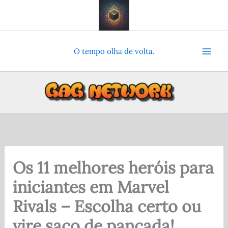
Ir
para
o
conteúdo
O tempo olha de volta.
Os 11 melhores heróis para
iniciantes em Marvel
Rivals – Escolha certo ou
vire saco de pancada!