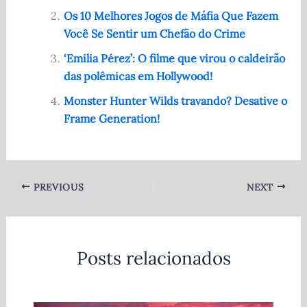
o
p
Os 10 Melhores Jogos de Máfia Que Fazem
o
p
Você Se Sentir um Chefão do Crime
k
‘Emilia Pérez’: O filme que virou o caldeirão
das polêmicas em Hollywood!
Monster Hunter Wilds travando? Desative o
Frame Generation!
PREVIOUS
NEXT
Posts relacionados