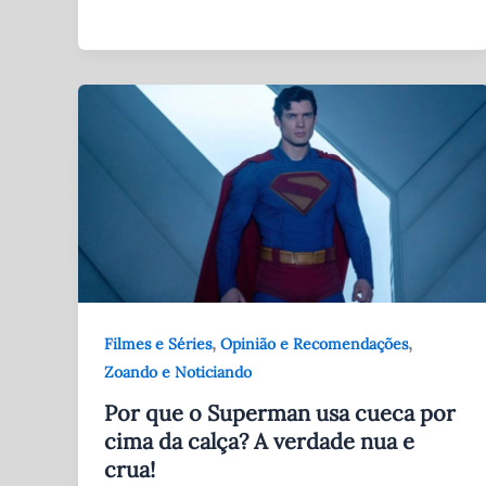
,
,
Filmes e Séries
Opinião e Recomendações
Zoando e Noticiando
Por que o Superman usa cueca por
cima da calça? A verdade nua e
crua!