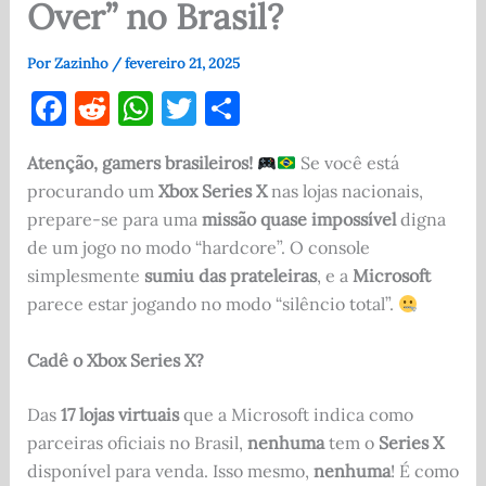
Over” no Brasil?
Por
Zazinho
/
fevereiro 21, 2025
F
R
W
T
S
a
e
h
w
h
Atenção, gamers brasileiros!
Se você está
c
d
at
it
ar
procurando um
Xbox Series X
nas lojas nacionais,
e
di
s
te
e
prepare-se para uma
missão quase impossível
digna
b
t
A
r
de um jogo no modo “hardcore”. O console
o
p
simplesmente
sumiu das prateleiras
, e a
Microsoft
parece estar jogando no modo “silêncio total”.
o
p
k
Cadê o Xbox Series X?
Das
17 lojas virtuais
que a Microsoft indica como
parceiras oficiais no Brasil,
nenhuma
tem o
Series X
disponível para venda. Isso mesmo,
nenhuma
! É como