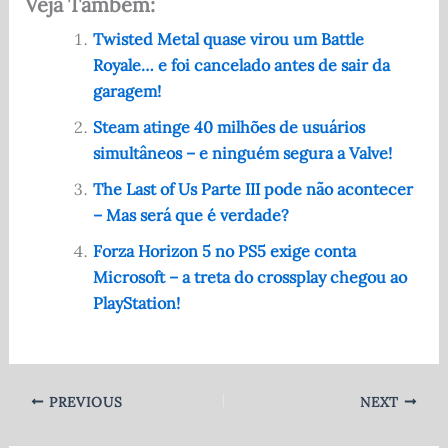
Veja Também:
c
d
at
it
ar
e
di
s
te
e
Twisted Metal quase virou um Battle
Royale… e foi cancelado antes de sair da
b
t
A
r
garagem!
o
p
Steam atinge 40 milhões de usuários
o
p
simultâneos – e ninguém segura a Valve!
k
The Last of Us Parte III pode não acontecer
– Mas será que é verdade?
Forza Horizon 5 no PS5 exige conta
Microsoft – a treta do crossplay chegou ao
PlayStation!
PREVIOUS
NEXT