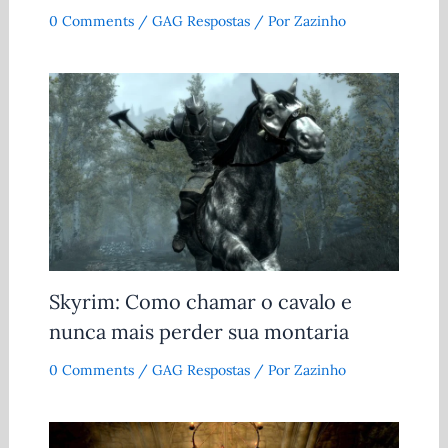
0 Comments
/
GAG Respostas
/ Por
Zazinho
Skyrim: Como chamar o cavalo e
nunca mais perder sua montaria
0 Comments
/
GAG Respostas
/ Por
Zazinho