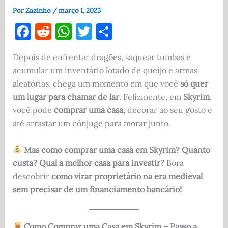
Por
Zazinho
/
março 1, 2025
F
R
W
T
S
a
e
h
w
h
Depois de enfrentar dragões, saquear tumbas e
c
d
at
it
ar
acumular um inventário lotado de queijo e armas
e
di
s
te
e
aleatórias, chega um momento em que você
só quer
b
t
A
r
um lugar para chamar de lar
. Felizmente, em
Skyrim
,
o
p
você pode
comprar uma casa
, decorar ao seu gosto e
até arrastar um cônjuge para morar junto.
o
p
k
Mas como comprar uma casa em Skyrim? Quanto
custa? Qual a melhor casa para investir?
Bora
descobrir
como virar proprietário na era medieval
sem precisar de um financiamento bancário!
Como Comprar uma Casa em Skyrim – Passo a