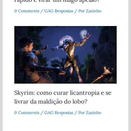
0 Comments
/
GAG Respostas
/ Por
Zazinho
Skyrim: como curar licantropia e se
livrar da maldição do lobo?
0 Comments
/
GAG Respostas
/ Por
Zazinho