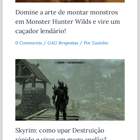
Domine a arte de montar monstros
em Monster Hunter Wilds e vire um
caçador lendário!
0 Comments
/
GAG Respostas
/ Por
Zazinho
Skyrim: como upar Destruição
rápido e virar um mago apelão?