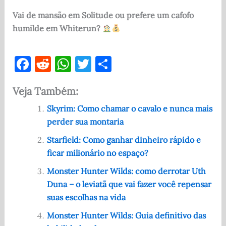
Vai de mansão em Solitude ou prefere um cafofo
humilde em Whiterun?
F
R
W
T
S
a
e
h
w
h
Veja Também:
c
d
at
it
ar
e
di
s
te
e
Skyrim: Como chamar o cavalo e nunca mais
perder sua montaria
b
t
A
r
o
p
Starfield: Como ganhar dinheiro rápido e
ficar milionário no espaço?
o
p
Monster Hunter Wilds: como derrotar Uth
k
Duna – o leviatã que vai fazer você repensar
suas escolhas na vida
Monster Hunter Wilds: Guia definitivo das