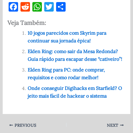
F
R
W
T
S
a
e
h
w
h
Veja Também:
c
d
at
it
ar
e
di
s
te
e
10 jogos parecidos com Skyrim para
continuar sua jornada épica!
b
t
A
r
o
p
Elden Ring: como sair da Mesa Redonda?
Guia rápido para escapar desse “cativeiro”!
o
p
Elden Ring para PC: onde comprar,
k
requisitos e como rodar melhor!
Onde conseguir Digihacks em Starfield? O
jeito mais fácil de hackear o sistema
PREVIOUS
NEXT