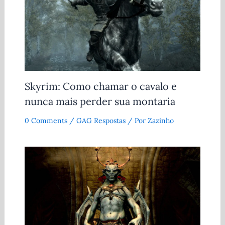
Skyrim: Como chamar o cavalo e
nunca mais perder sua montaria
0 Comments
/
GAG Respostas
/ Por
Zazinho