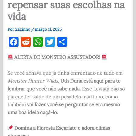
repensar suas escolhas na
vida
Por
Zazinho
/
março 11, 2025
F
R
W
T
S
a
e
h
w
h
ALERTA DE MONSTRO ASSUSTADOR!
c
d
at
it
ar
e
di
s
te
e
Se você achava que já tinha enfrentado de tudo em
b
t
A
r
Monster Hunter Wilds
,
Uth Duna está aqui para te
o
p
lembrar que você não sabe nada.
Esse Leviatã não só
parece ter saído de um pesadelo marítimo, como
o
p
também
vai fazer você se perguntar se era mesmo
k
uma boa ideia caçá-lo.
Domina a Floresta Escarlate e adora climas
chuvosos.