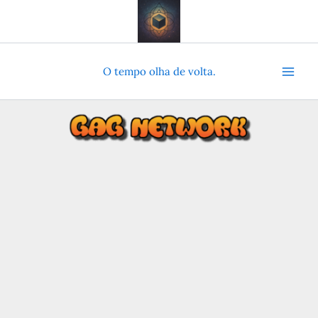
Ir
para
o
conteúdo
O tempo olha de volta.