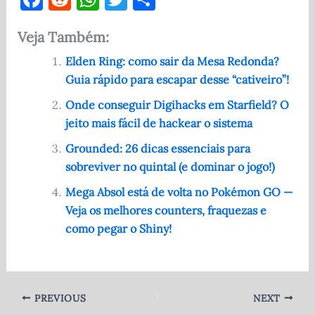
a
e
h
w
h
Veja Também:
c
d
at
it
ar
e
di
s
te
e
Elden Ring: como sair da Mesa Redonda?
Guia rápido para escapar desse “cativeiro”!
b
t
A
r
o
p
Onde conseguir Digihacks em Starfield? O
jeito mais fácil de hackear o sistema
o
p
Grounded: 26 dicas essenciais para
k
sobreviver no quintal (e dominar o jogo!)
Mega Absol está de volta no Pokémon GO —
Veja os melhores counters, fraquezas e
como pegar o Shiny!
PREVIOUS
NEXT