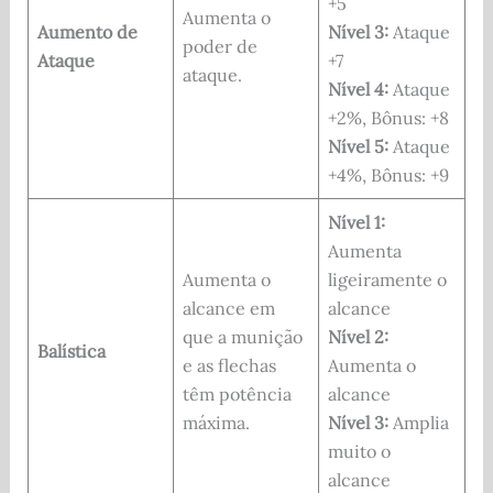
+5
Aumenta o
Aumento de
Nível 3:
Ataque
poder de
Ataque
+7
ataque.
Nível 4:
Ataque
+2%, Bônus: +8
Nível 5:
Ataque
+4%, Bônus: +9
Nível 1:
Aumenta
Aumenta o
ligeiramente o
alcance em
alcance
que a munição
Nível 2:
Balística
e as flechas
Aumenta o
têm potência
alcance
máxima.
Nível 3:
Amplia
muito o
alcance