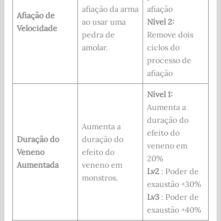
afiação da arma
afiação
Afiação de
ao usar uma
Nível 2:
Velocidade
pedra de
Remove dois
amolar.
ciclos do
processo de
afiação
Nível 1:
Aumenta a
duração do
Aumenta a
efeito do
Duração do
duração do
veneno em
Veneno
efeito do
20%
Aumentada
veneno em
Lv2
: Poder de
monstros.
exaustão +30%
Lv3
: Poder de
exaustão +40%