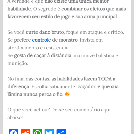
A verdade é que
não existe uma única melhor
habilidade
. O segredo é
combinar os efeitos que mais
favorecem seu estilo de jogo e sua arma principal
.
Se você
curte dano bruto
, foque em ataque e crítico.
Se
prefere
controle
de monstro
, invista em
atordoamento e resistência.
Se
gosta de caçar à distância
, maximize balística e
munição.
No final das contas,
as habilidades fazem TODA a
diferença
. Escolha sabiamente,
caçador, e que sua
lâmina nunca perca o fio.
O que você achou? Deixe seu comentário aqui
abaixo!
F
R
W
T
S