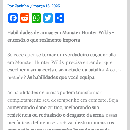
Por
Zazinho
/
março 16, 2025
F
R
W
T
S
a
e
h
w
h
Habilidades de armas em Monster Hunter Wilds –
c
d
at
it
ar
entenda o que realmente importa
e
di
s
te
e
b
t
A
r
Se você quer
se tornar um verdadeiro caçador alfa
o
p
em Monster Hunter Wilds, precisa entender que
escolher a arma certa é só metade da batalha
. A outra
o
p
metade?
As habilidades que você equipa
.
k
As habilidades de armas podem transformar
completamente seu desempenho em combate. Seja
aumentando dano crítico, melhorando sua
resistência ou reduzindo o desgaste da arma
, essas
mecânicas definem se você vai
destruir monstros
com estilo ou passar vergonha levando pancada
.