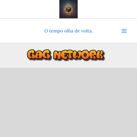
Ir
para
o
conteúdo
O tempo olha de volta.