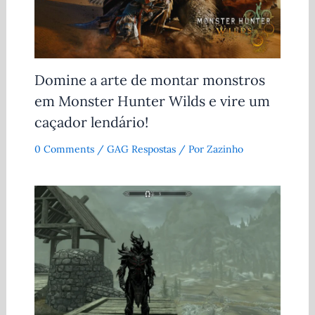
Domine a arte de montar monstros
em Monster Hunter Wilds e vire um
caçador lendário!
0 Comments
/
GAG Respostas
/ Por
Zazinho