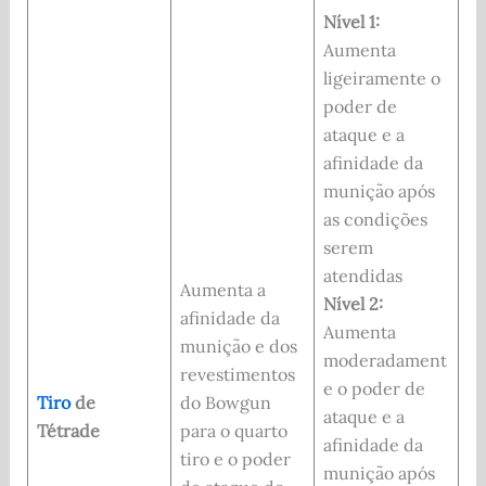
Nível 1:
Aumenta
ligeiramente o
poder de
ataque e a
afinidade da
munição após
as condições
serem
atendidas
Aumenta a
Nível 2:
afinidade da
Aumenta
munição e dos
moderadament
revestimentos
e o poder de
Tiro
de
do Bowgun
ataque e a
Tétrade
para o quarto
afinidade da
tiro e o poder
munição após