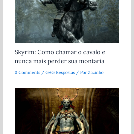
Skyrim: Como chamar o cavalo e
nunca mais perder sua montaria
0 Comments
/
GAG Respostas
/ Por
Zazinho