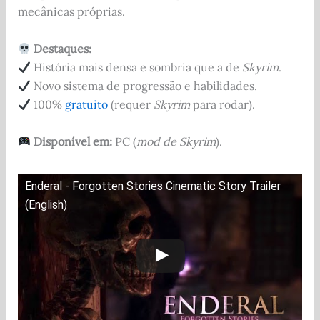
mecânicas próprias.
Destaques:
História mais densa e sombria que a de
Skyrim
.
Novo sistema de progressão e habilidades.
100%
gratuito
(requer
Skyrim
para rodar).
Disponível em:
PC (
mod de Skyrim
).
Enderal - Forgotten Stories Cinematic Story Trailer
(English)