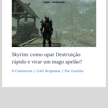
Skyrim: como upar Destruição
rápido e virar um mago apelão?
0 Comments
/
GAG Respostas
/ Por
Zazinho