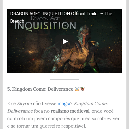
DRAGON AGE™: INQUISITION Official Trailer – The
Breach
5. Kingdom Come: Deliverance
E se
Skyrim
não tivesse
magia
?
Kingdom Come:
Deliverance
foca no
realismo medieval
, onde você
controla um jovem camponês que precisa sobreviver
e se tornar um guerreiro respeitável.