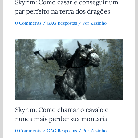
Skyrim: Como casar e conseguir um
par perfeito na terra dos dragões
0 Comments
/
GAG Respostas
/ Por
Zazinho
Skyrim: Como chamar o cavalo e
nunca mais perder sua montaria
0 Comments
/
GAG Respostas
/ Por
Zazinho