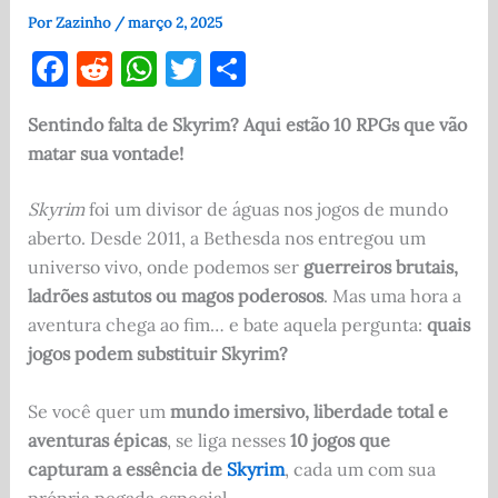
Por
Zazinho
/
março 2, 2025
F
R
W
T
S
a
e
h
w
h
Sentindo falta de Skyrim? Aqui estão 10 RPGs que vão
c
d
at
it
ar
matar sua vontade!
e
di
s
te
e
b
t
A
r
Skyrim
foi um divisor de águas nos jogos de mundo
o
p
aberto. Desde 2011, a Bethesda nos entregou um
universo vivo, onde podemos ser
guerreiros brutais,
o
p
ladrões astutos ou magos poderosos
. Mas uma hora a
k
aventura chega ao fim… e bate aquela pergunta:
quais
jogos podem substituir Skyrim?
Se você quer um
mundo imersivo, liberdade total e
aventuras épicas
, se liga nesses
10 jogos que
capturam a essência de
Skyrim
, cada um com sua
própria pegada especial.