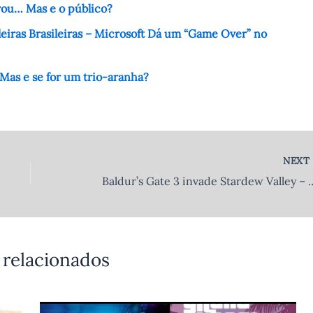
rou… Mas e o público?
eiras Brasileiras – Microsoft Dá um “Game Over” no
Mas e se for um trio-aranha?
NEX
Baldur’s Gate 3 invade Stardew Valley – O mod “Baldur’s V
 relacionados