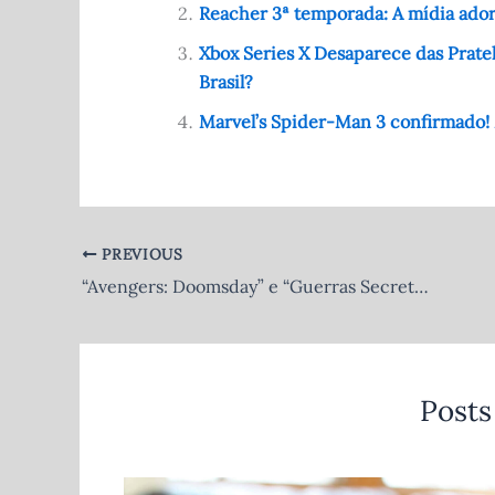
b
t
A
r
Reacher 3ª temporada: A mídia ado
o
p
Xbox Series X Desaparece das Pratel
o
p
Brasil?
k
Marvel’s Spider-Man 3 confirmado! 
PREVIOUS
“Avengers: Doomsday” e “Guerras Secretas” precisam superar Guerra Infinita e Ultimato… Boa sorte com isso, Marvel!
Posts