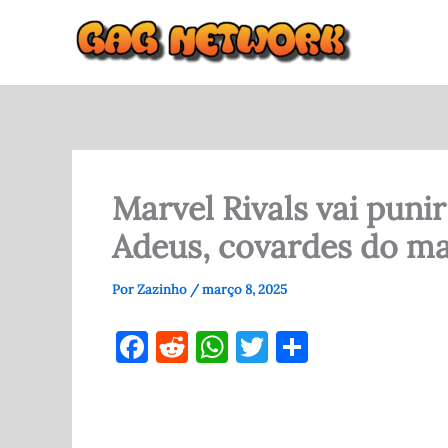
Ir
para
o
conteúdo
Marvel Rivals vai pun
Adeus, covardes do m
Por
Zazinho
/
março 8, 2025
F
R
W
T
S
a
e
h
w
h
c
d
at
it
ar
e
di
s
te
e