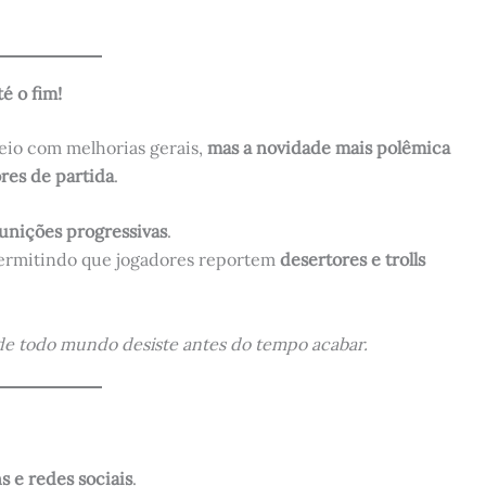
é o fim!
eio com melhorias gerais,
mas a novidade mais polêmica
res de partida
.
unições progressivas
.
permitindo que jogadores reportem
desertores e trolls
onde todo mundo desiste antes do tempo acabar.
?
ns e redes sociais
.