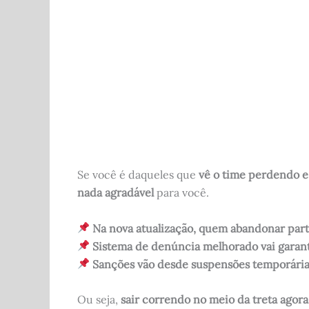
b
t
A
r
o
p
o
p
k
Se você é daqueles que
vê o time perdendo e
nada agradável
para você.
Na nova atualização, quem abandonar part
Sistema de denúncia melhorado vai garanti
Sanções vão desde suspensões temporárias
Ou seja,
sair correndo no meio da treta agora