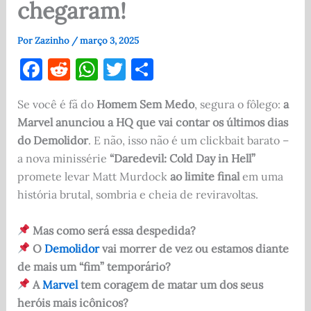
chegaram!
Por
Zazinho
/
março 3, 2025
F
R
W
T
S
a
e
h
w
h
Se você é fã do
Homem Sem Medo
, segura o fôlego:
a
c
d
at
it
ar
Marvel anunciou a HQ que vai contar os últimos dias
e
di
s
te
e
do Demolidor
. E não, isso não é um clickbait barato –
b
t
A
r
a nova minissérie
“Daredevil: Cold Day in Hell”
o
p
promete levar Matt Murdock
ao limite final
em uma
história brutal, sombria e cheia de reviravoltas.
o
p
k
Mas como será essa despedida?
O
Demolidor
vai morrer de vez ou estamos diante
de mais um “fim” temporário?
A
Marvel
tem coragem de matar um dos seus
heróis mais icônicos?