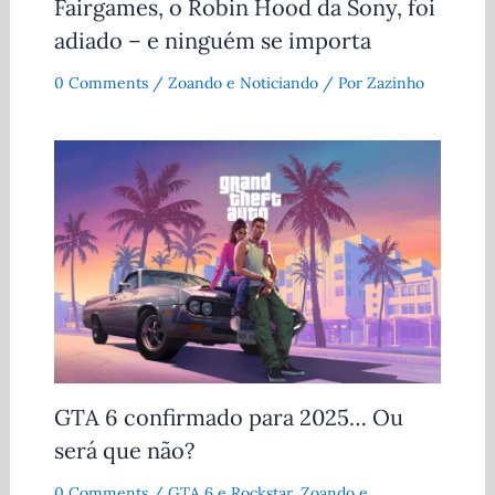
Fairgames, o Robin Hood da Sony, foi
adiado – e ninguém se importa
0 Comments
/
Zoando e Noticiando
/ Por
Zazinho
GTA 6 confirmado para 2025… Ou
será que não?
0 Comments
/
GTA 6 e Rockstar
,
Zoando e