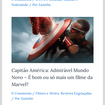
Noticiando
/ Por
Zazinho
Capitão América: Admirável Mundo
Novo – É bom ou só mais um filme da
Marvel?
0 Comments
/
Filmes e Séries
,
Reviews Engraçadas
/ Por
Zazinho