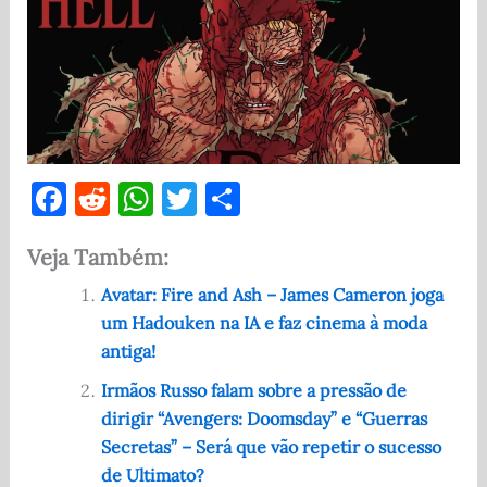
F
R
W
T
S
a
e
h
w
h
Veja Também:
c
d
at
it
ar
e
di
s
te
e
Avatar: Fire and Ash – James Cameron joga
um Hadouken na IA e faz cinema à moda
b
t
A
r
antiga!
o
p
Irmãos Russo falam sobre a pressão de
o
p
dirigir “Avengers: Doomsday” e “Guerras
k
Secretas” – Será que vão repetir o sucesso
de Ultimato?