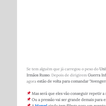
c
d
at
it
ar
e
di
s
te
e
b
t
A
r
o
p
o
p
k
Se tem alguém que já carregou o peso do
Uni
Irmãos Russo
. Depois de dirigirem
Guerra Inf
agora
estão de volta para comandar “Avenger
Mas será que eles vão conseguir repetir a
Ou a pressão vai ser grande demais para en
A
Marvel
ainda tem fôlego para um evento