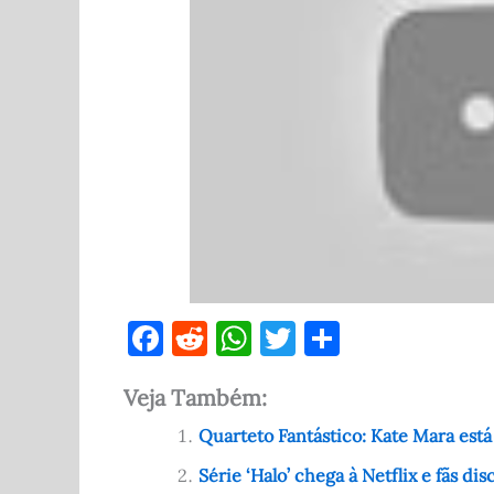
F
R
W
T
S
a
e
h
w
h
Veja Também:
c
d
at
it
ar
e
di
s
te
e
Quarteto Fantástico: Kate Mara est
b
t
A
r
Série ‘Halo’ chega à Netflix e fãs d