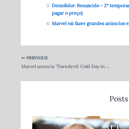
o
p
Demolidor: Renascido – 2ª temporada
o
p
pagar o preço)
k
Marvel vai fazer grandes anúncios 
PREVIOUS
Marvel anuncia “Daredevil: Cold Day in Hell” – Os últimos dias do Demolidor chegaram!
Posts