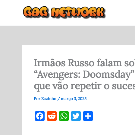
Ir
para
o
conteúdo
Irmãos Russo falam sob
“Avengers: Doomsday” 
que vão repetir o suce
Por
Zazinho
/
março 3, 2025
F
R
W
T
S
a
e
h
w
h