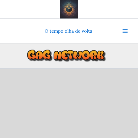
Ir
para
o
conteúdo
O tempo olha de volta.