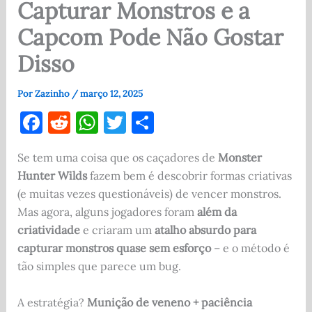
Capturar Monstros e a
Capcom Pode Não Gostar
Disso
Por
Zazinho
/
março 12, 2025
F
R
W
T
S
a
e
h
w
h
Se tem uma coisa que os caçadores de
Monster
c
d
at
it
ar
Hunter Wilds
fazem bem é descobrir formas criativas
e
di
s
te
e
(e muitas vezes questionáveis) de vencer monstros.
b
t
A
r
Mas agora, alguns jogadores foram
além da
o
p
criatividade
e criaram um
atalho absurdo para
capturar monstros quase sem esforço
– e o método é
o
p
tão simples que parece um bug.
k
A estratégia?
Munição de veneno + paciência