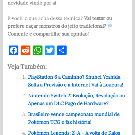
novidade vindo por aí.
E você, o que acha dessa técnica?
Vai testar ou
prefere caçar monstros do jeito tradicional?
Comente e compartilhe sua opinião!
F
R
W
T
S
a
e
h
w
h
Veja Também:
c
d
at
it
ar
e
di
s
te
e
PlayStation 6 a Caminho? Shuhei Yoshida
Solta a Previsão e a Internet Vai à Loucura!
b
t
A
r
o
p
Nintendo Switch 2: Evolução, Revolução ou
Apenas um DLC Pago de Hardware?
o
p
Brasileiro vence campeonato mundial de
k
Pokémon TCG e faz história!
Pokémon Legends: Z-A – A volta de Kalos