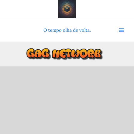
Ir
para
o
conteúdo
O tempo olha de volta.