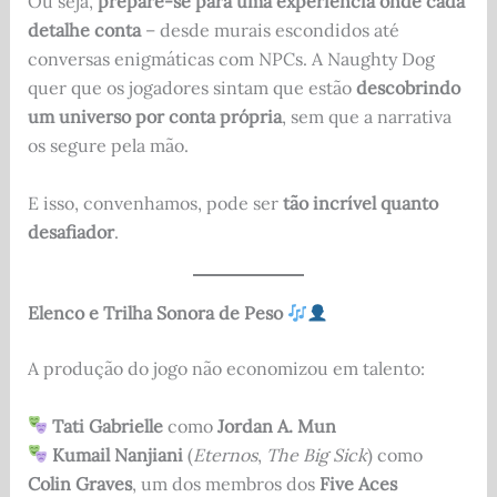
Ou seja,
prepare-se para uma experiência onde cada
detalhe conta
– desde murais escondidos até
conversas enigmáticas com NPCs. A Naughty Dog
quer que os jogadores sintam que estão
descobrindo
um universo por conta própria
, sem que a narrativa
os segure pela mão.
E isso, convenhamos, pode ser
tão incrível quanto
desafiador
.
Elenco e Trilha Sonora de Peso
A produção do jogo não economizou em talento:
Tati Gabrielle
como
Jordan A. Mun
Kumail Nanjiani
(
Eternos
,
The Big Sick
) como
Colin Graves
, um dos membros dos
Five Aces