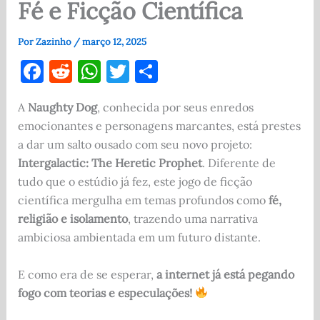
Fé e Ficção Científica
Por
Zazinho
/
março 12, 2025
F
R
W
T
S
a
e
h
w
h
A
Naughty Dog
, conhecida por seus enredos
c
d
at
it
ar
emocionantes e personagens marcantes, está prestes
e
di
s
te
e
a dar um salto ousado com seu novo projeto:
b
t
A
r
Intergalactic: The Heretic Prophet
. Diferente de
o
p
tudo que o estúdio já fez, este jogo de ficção
científica mergulha em temas profundos como
fé,
o
p
religião e isolamento
, trazendo uma narrativa
k
ambiciosa ambientada em um futuro distante.
E como era de se esperar,
a internet já está pegando
fogo com teorias e especulações!