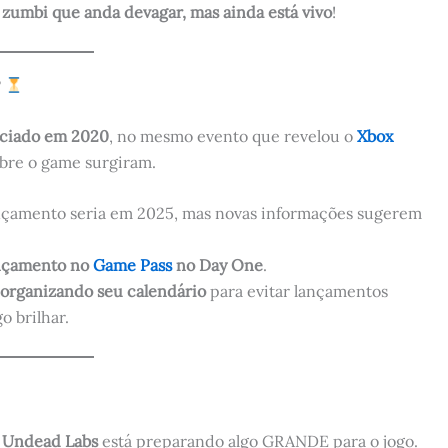
e
zumbi que anda devagar, mas ainda está vivo
!
?
unciado em 2020
, no mesmo evento que revelou o
Xbox
bre o game surgiram.
nçamento seria em 2025, mas novas informações sugerem
nçamento no
Game Pass
no Day One
.
a
organizando seu calendário
para evitar lançamentos
o brilhar.
a
Undead Labs
está preparando algo GRANDE para o jogo.