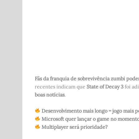
b
t
A
r
o
p
o
p
k
Fãs da franquia de sobrevivência zumbi pod
recentes indicam que
State of Decay 3
foi ad
boas notícias
.
Desenvolvimento mais longo = jogo mais p
Microsoft quer lançar o game no momento
Multiplayer será prioridade?