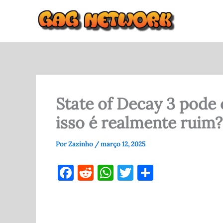
Ir
para
o
conteúdo
State of Decay 3 pode
isso é realmente ruim?
Por
Zazinho
/
março 12, 2025
F
R
W
T
S
a
e
h
w
h
c
d
at
it
ar
e
di
s
te
e