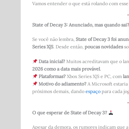
Vamos entender o que está rolando com ess
State of Decay 3: Anunciado, mas quando sai
Se você não lembra,
State of Decay 3 foi an
Series X|S
. Desde então,
poucas novidades
so
Data inicial?
Muitos acreditavam que o la
2026 como a data mais provável
.
Plataformas?
Xbox Series X|S e PC, com
la
Motivo do adiamento?
A Microsoft estari
próximos demais, dando
espaço
para cada jog
O que esperar de State of Decay 3?
Apesar da demora, os rumores indicam que 