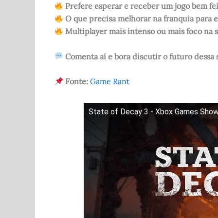
Prefere esperar e receber um jogo bem fei
O que precisa melhorar na franquia para e
Multiplayer mais intenso ou mais foco na 
Comenta aí e bora discutir o futuro dessa
Fonte:
Game Rant
State of Decay 3 - Xbox Games Sho