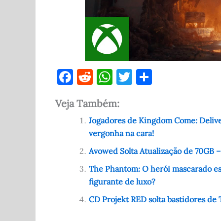
F
R
W
T
S
a
e
h
w
h
Veja Também:
c
d
at
it
ar
e
di
s
te
e
Jogadores de Kingdom Come: Deliv
vergonha na cara!
b
t
A
r
o
p
Avowed Solta Atualização de 70GB 
o
p
The Phantom: O herói mascarado est
figurante de luxo?
k
CD Projekt RED solta bastidores de T