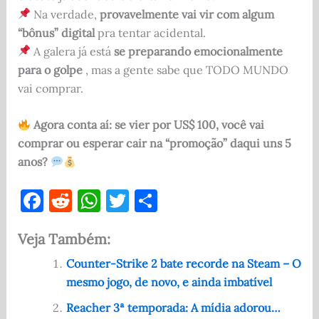
Na verdade,
provavelmente vai vir com algum
“bônus” digital
pra tentar acidental.
A galera já está
se preparando emocionalmente
para o golpe
, mas a gente sabe que TODO MUNDO
vai comprar.
Agora conta aí: se vier por US$ 100, você vai
comprar ou esperar cair na “promoção” daqui uns 5
anos?
F
R
W
T
S
a
e
h
w
h
Veja Também:
c
d
at
it
ar
e
di
s
te
e
Counter-Strike 2 bate recorde na Steam – O
mesmo jogo, de novo, e ainda imbatível
b
t
A
r
o
p
Reacher 3ª temporada: A mídia adorou…