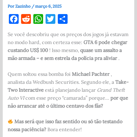
Por
Zazinho
/
março 6, 2025
F
R
W
T
S
a
e
h
w
h
Se você descobriu que os preços dos jogos já estavam
c
d
at
it
ar
no modo hard, com certeza esse:
GTA 6 pode chegar
e
di
s
te
e
custando US$ 100
! Isso mesmo,
quase um assalto a
b
t
A
r
mão armada – e sem estrela da polícia pra aliviar
.
o
p
Quem soltou essa bomba foi
Michael Pachter
,
o
p
analista da Wedbush Securities. Segundo ele, a
Take-
k
Two Interactive
está planejando lançar
Grand Theft
Auto VI
com esse preço “camarada” porque…
por que
não arrancar até o último centavo dos fãs?
Mas será que isso faz sentido ou só tão testando
nossa paciência?
Bora entender!