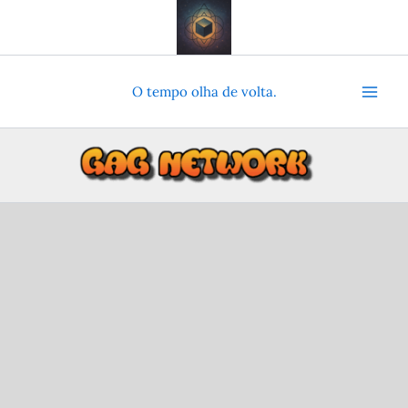
Ir
para
o
conteúdo
O tempo olha de volta.