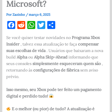
Microsoft?
Por
Zazinho
/
março 6, 2025
F
R
W
T
S
a
e
h
w
h
Se você quiser testar novidades no
Programa Xbox
c
d
at
it
ar
Insider
, talvez essa atualização te faça
compensar
e
di
s
te
e
suas escolhas de vida
. Usuários que baixaram a nova
b
t
A
r
build
Alpha
ou
Alpha Skip-Ahead
informando que
o
p
seus consoles
simplesmente esqueceram quem são
,
retornando às
configurações de fábrica
sem aviso
o
p
prévio.
k
Isso mesmo, seu Xbox pode ter feito um pagamento
digital e perdido tudo!
E o melhor (ou pior) de tudo? A atualização é