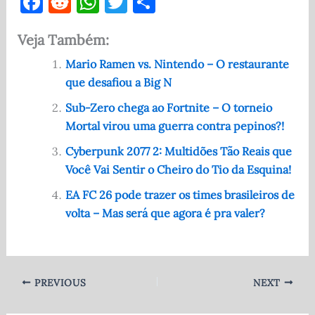
F
R
W
T
S
a
e
h
w
h
Veja Também:
c
d
at
it
ar
e
di
s
te
e
Mario Ramen vs. Nintendo – O restaurante
que desafiou a Big N
b
t
A
r
o
p
Sub-Zero chega ao Fortnite – O torneio
Mortal virou uma guerra contra pepinos?!
o
p
Cyberpunk 2077 2: Multidões Tão Reais que
k
Você Vai Sentir o Cheiro do Tio da Esquina!
EA FC 26 pode trazer os times brasileiros de
volta – Mas será que agora é pra valer?
PREVIOUS
NEXT