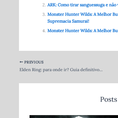
o
p
ARK: Como tirar sanguessuga e não v
o
p
Monster Hunter Wilds: A Melhor Bui
Supremacia Samurai!
k
Monster Hunter Wilds: A Melhor Bu
PREVIOUS
Elden Ring: para onde ir? Guia definitivo para não se perder nas Terras Intermédias!
Posts