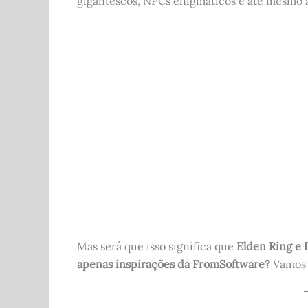
gigantescos, NPCs enigmáticos e até mesmo 
b
t
A
r
o
p
o
p
k
Mas será que isso significa que
Elden Ring e 
apenas inspirações da FromSoftware?
Vamos a