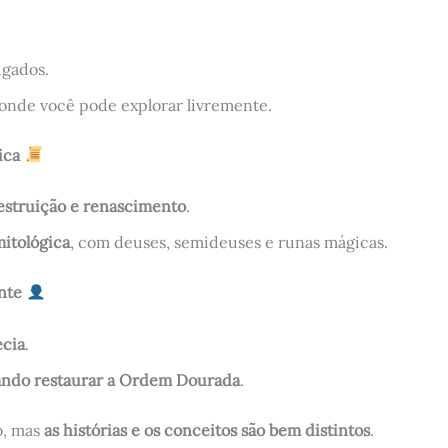
igados.
 onde você pode explorar livremente.
gica
estruição e renascimento
.
mitológica
, com deuses, semideuses e runas mágicas.
ente
ecia
.
ndo restaurar a Ordem Dourada
.
o, mas
as histórias e os conceitos são bem distintos
.