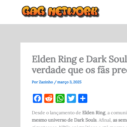
Ir
para
o
conteúdo
Elden Ring e Dark Sou
verdade que os fãs pr
Por
Zazinho
/
março 3, 2025
F
R
W
T
S
a
e
h
w
h
Desde o lançamento de
Elden Ring
, a comun
c
d
at
it
ar
mesmo universo de Dark Souls
. Afinal,
as sem
e
di
s
te
e