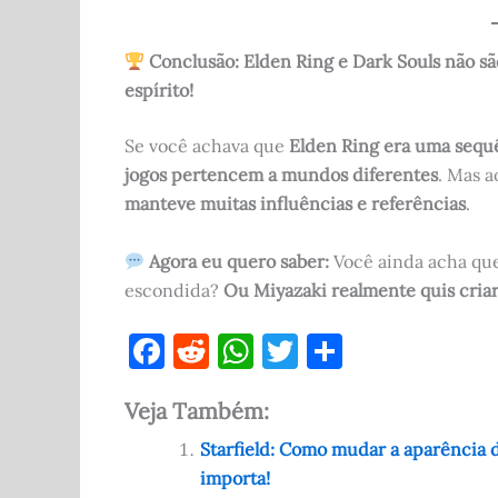
Conclusão: Elden Ring e Dark Souls não 
espírito!
Se você achava que
Elden Ring era uma sequê
jogos pertencem a mundos diferentes
. Mas 
manteve muitas influências e referências
.
Agora eu quero saber:
Você ainda acha que
escondida?
Ou Miyazaki realmente quis criar
F
R
W
T
S
a
e
h
w
h
Veja Também:
c
d
at
it
ar
e
di
s
te
e
Starfield: Como mudar a aparência 
importa!
b
t
A
r