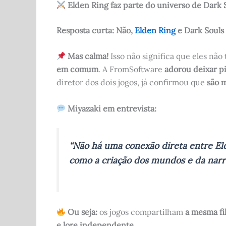
Elden Ring faz parte do universo de Dark 
Resposta curta:
Não,
Elden Ring
e Dark Souls
Mas calma!
Isso não significa que eles nã
em comum
. A FromSoftware
adorou deixar pi
diretor dos dois jogos, já confirmou que
são 
Miyazaki em entrevista:
“Não há uma conexão direta entre Eld
como a criação dos mundos e da narr
Ou seja:
os jogos compartilham
a mesma fi
e lore independente
.