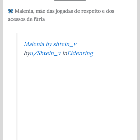
Malenia, mãe das jogadas de respeito e dos
acessos de fúria
Malenia by shtein_v
by
u/Shtein_v
in
Eldenring