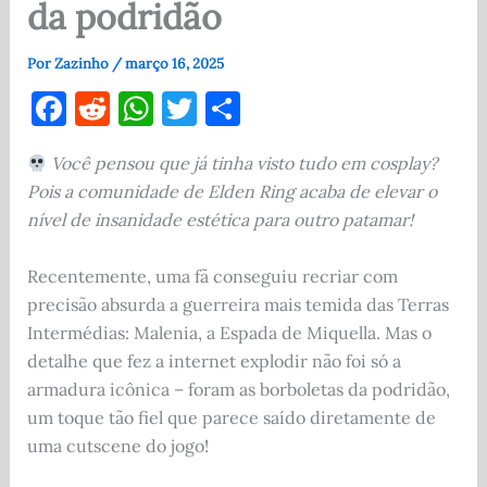
da podridão
Por
Zazinho
/
março 16, 2025
F
R
W
T
S
a
e
h
w
h
Você pensou que já tinha visto tudo em cosplay?
c
d
at
it
ar
Pois a comunidade de Elden Ring acaba de elevar o
e
di
s
te
e
nível de insanidade estética para outro patamar!
b
t
A
r
o
p
Recentemente, uma fã conseguiu recriar com
precisão absurda a guerreira mais temida das Terras
o
p
Intermédias: Malenia, a Espada de Miquella. Mas o
k
detalhe que fez a internet explodir não foi só a
armadura icônica – foram as borboletas da podridão,
um toque tão fiel que parece saído diretamente de
uma cutscene do jogo!