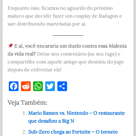
Enquanto isso, ficamos no aguardo do próximo
maluco que decidir fazer um cosplay de Radagon e
sair distribuindo marteladas por aí.
E aí, você encararia um duelo contra essa Malenia
da vida real?
Deixe seu comentário (ou seu rage) e
compartilhe com aquele amigo que desistiu do jogo
depois de enfrentar ela!
F
R
W
T
S
a
e
h
w
h
Veja Também:
c
d
at
it
ar
e
di
s
te
e
Mario Ramen vs. Nintendo – O restaurante
que desafiou a Big N
b
t
A
r
o
p
Sub-Zero chega ao Fortnite – O torneio