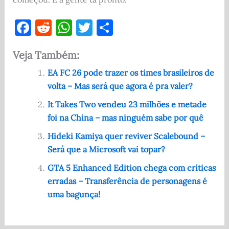
F
R
W
T
S
a
e
h
w
h
Veja Também:
c
d
at
it
ar
e
di
s
te
e
EA FC 26 pode trazer os times brasileiros de
volta – Mas será que agora é pra valer?
b
t
A
r
o
p
It Takes Two vendeu 23 milhões e metade
foi na China – mas ninguém sabe por quê
o
p
Hideki Kamiya quer reviver Scalebound –
k
Será que a Microsoft vai topar?
GTA 5 Enhanced Edition chega com críticas
erradas – Transferência de personagens é
uma bagunça!