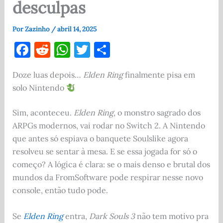
desculpas
Por
Zazinho
/
abril 14, 2025
F
R
W
T
S
a
e
h
w
h
Doze luas depois…
Elden Ring
finalmente pisa em
c
d
at
it
ar
solo Nintendo
e
di
s
te
e
b
t
A
r
Sim, aconteceu.
Elden Ring
, o monstro sagrado dos
o
p
ARPGs modernos, vai rodar no Switch 2. A Nintendo
que antes só espiava o banquete Soulslike agora
o
p
resolveu se sentar à mesa. E se essa jogada for só o
k
começo? A lógica é clara: se o mais denso e brutal dos
mundos da FromSoftware pode respirar nesse novo
console, então tudo pode.
Se
Elden Ring
entra,
Dark Souls 3
não tem motivo pra