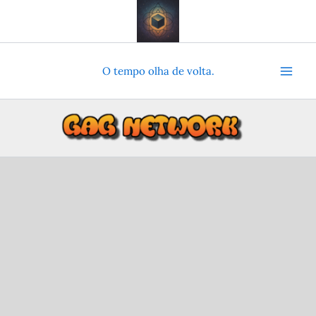
Ir
para
o
conteúdo
O tempo olha de volta.