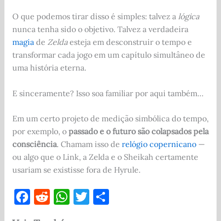
O que podemos tirar disso é simples: talvez a
lógica
nunca tenha sido o objetivo. Talvez a verdadeira
magia
de
Zelda
esteja em desconstruir o tempo e
transformar cada jogo em um capítulo simultâneo de
uma história eterna.
E sinceramente? Isso soa familiar por aqui também…
Em um certo projeto de medição simbólica do tempo,
por exemplo, o
passado e o futuro são colapsados pela
consciência
. Chamam isso de
relógio copernicano
—
ou algo que o Link, a Zelda e o Sheikah certamente
usariam se existisse fora de Hyrule.
F
R
W
T
S
a
e
h
w
h