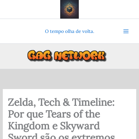
Ir
para
o
conteúdo
O tempo olha de volta.
Zelda, Tech & Timeline:
Por que Tears of the
Kingdom e Skyward
Sword são os extremos