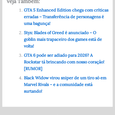
Veja Também:
c
d
at
it
ar
e
di
s
te
e
GTA 5 Enhanced Edition chega com críticas
erradas – Transferência de personagens é
b
t
A
r
uma bagunça!
o
p
Styx: Blades of Greed é anunciado – O
o
p
goblin mais trapaceiro dos games está de
k
volta!
GTA 6 pode ser adiado para 2026? A
Rockstar tá brincando com nosso coração!
[RUMOR]
Black Widow virou sniper de um tiro só em
Marvel Rivals – e a comunidade está
surtando!