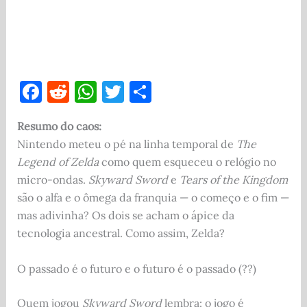
F
R
W
T
S
a
e
h
w
h
Resumo do caos:
c
d
at
it
ar
Nintendo meteu o pé na linha temporal de
The
e
di
s
te
e
Legend of Zelda
como quem esqueceu o relógio no
b
t
A
r
micro-ondas.
Skyward Sword
e
Tears of the Kingdom
o
p
são o alfa e o ômega da franquia — o começo e o fim —
mas adivinha? Os dois se acham o ápice da
o
p
tecnologia ancestral. Como assim, Zelda?
k
O passado é o futuro e o futuro é o passado (??)
Quem jogou
Skyward Sword
lembra: o jogo é