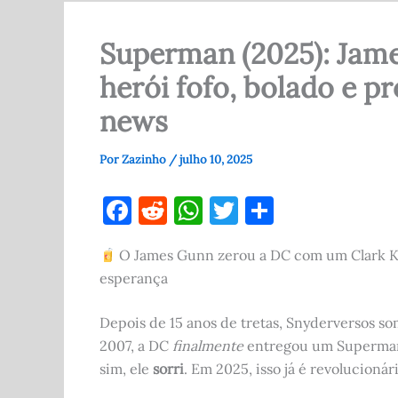
Superman (2025): Jam
herói fofo, bolado e p
news
Por
Zazinho
/
julho 10, 2025
F
R
W
T
S
a
e
h
w
h
O James Gunn zerou a DC com um Clark Ke
c
d
at
it
ar
esperança
e
di
s
te
e
b
t
A
r
Depois de 15 anos de tretas, Snyderversos s
o
p
2007, a DC
finalmente
entregou um Superman 
sim, ele
sorri
. Em 2025, isso já é revolucionári
o
p