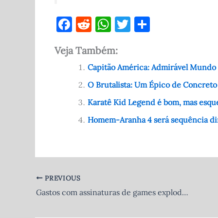
F
R
W
T
S
a
e
h
w
h
Veja Também:
c
d
at
it
ar
e
di
s
te
e
Capitão América: Admirável Mundo 
b
t
A
r
O Brutalista: Um Épico de Concret
o
p
Karatê Kid Legend é bom, mas esque
o
p
Homem-Aranha 4 será sequência di
k
PREVIOUS
Gastos com assinaturas de games explodem: $600 milhões torrados só em maio