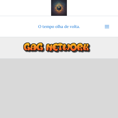
Ir
para
o
conteúdo
O tempo olha de volta.