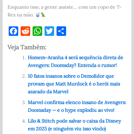
Enquanto isso, a gente assiste… com um copo de T-
Rex na mão.
F
R
W
T
S
a
e
h
w
h
Veja Também:
c
d
at
it
ar
e
di
s
te
e
Homem-Aranha 4 será sequência direta de
Avengers: Doomsday? Entenda o rumor!
b
t
A
r
o
p
10 fatos insanos sobre o Demolidor que
provam que Matt Murdock é o herói mais
o
p
azarado da Marvel
k
Marvel confirma elenco insano de Avengers:
Doomsday — e o hype explodiu ao vivo!
Lilo & Stitch pode salvar o caixa da Disney
em 2025 (e ninguém viu isso vindo)