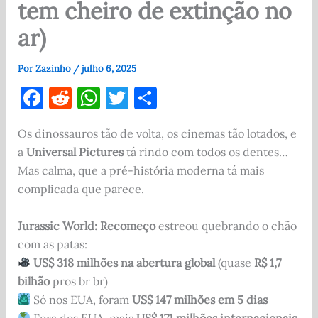
tem cheiro de extinção no
ar)
Por
Zazinho
/
julho 6, 2025
F
R
W
T
S
a
e
h
w
h
Os dinossauros tão de volta, os cinemas tão lotados, e
c
d
at
it
ar
a
Universal Pictures
tá rindo com todos os dentes…
e
di
s
te
e
Mas calma, que a pré-história moderna tá mais
b
t
A
r
complicada que parece.
o
p
Jurassic World: Recomeço
estreou quebrando o chão
o
p
com as patas:
k
US$ 318 milhões na abertura global
(quase
R$ 1,7
bilhão
pros br br)
Só nos EUA, foram
US$ 147 milhões em 5 dias
Fora dos EUA, mais
US$ 171 milhões internacionais