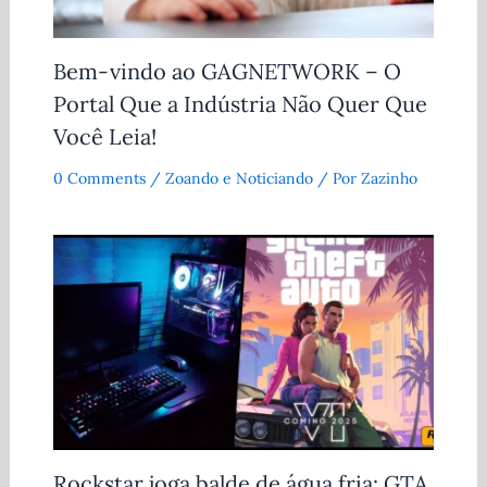
Bem-vindo ao GAGNETWORK – O
Portal Que a Indústria Não Quer Que
Você Leia!
0 Comments
/
Zoando e Noticiando
/ Por
Zazinho
Rockstar joga balde de água fria: GTA