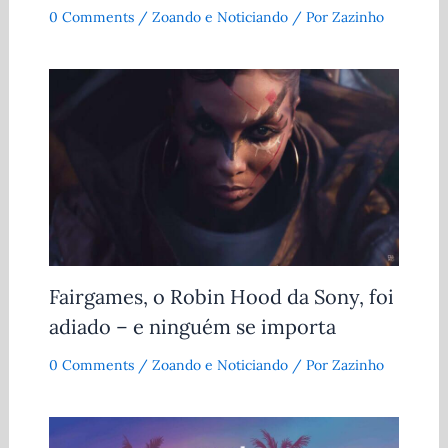
0 Comments
/
Zoando e Noticiando
/ Por
Zazinho
Fairgames, o Robin Hood da Sony, foi
adiado – e ninguém se importa
0 Comments
/
Zoando e Noticiando
/ Por
Zazinho