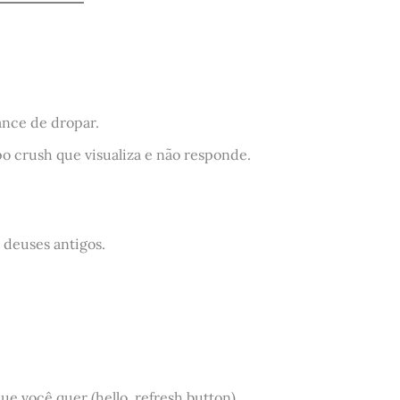
ance de dropar.
po crush que visualiza e não responde.
 deuses antigos.
ue você quer (hello, refresh button).