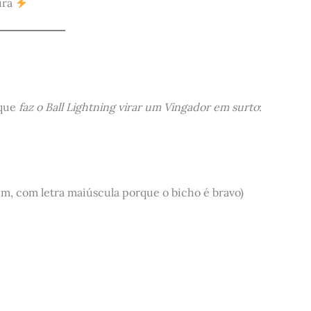
ira
 que
faz o Ball Lightning virar um Vingador em surto
:
im, com letra maiúscula porque o bicho é bravo)