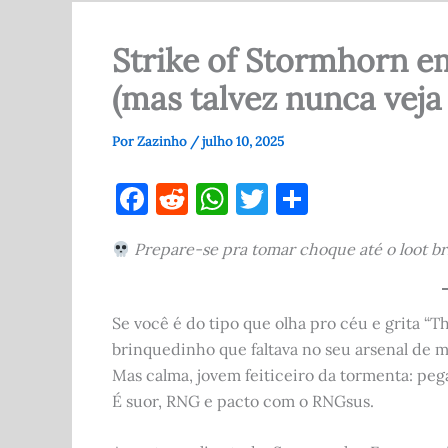
Strike of Stormhorn e
(mas talvez nunca veja 
Por
Zazinho
/
julho 10, 2025
F
R
W
T
S
a
e
h
w
h
Prepare-se pra tomar choque até o loot bri
c
d
at
it
ar
e
di
s
te
e
b
t
A
r
Se você é do tipo que olha pro céu e grita “T
o
p
brinquedinho que faltava no seu arsenal de 
Mas calma, jovem feiticeiro da tormenta: peg
o
p
É suor, RNG e pacto com o RNGsus.
k