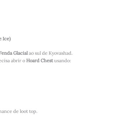
 Ice)
Fenda Glacial
ao sul de Kyovashad.
ecisa abrir o
Hoard Chest
usando:
hance de loot top.