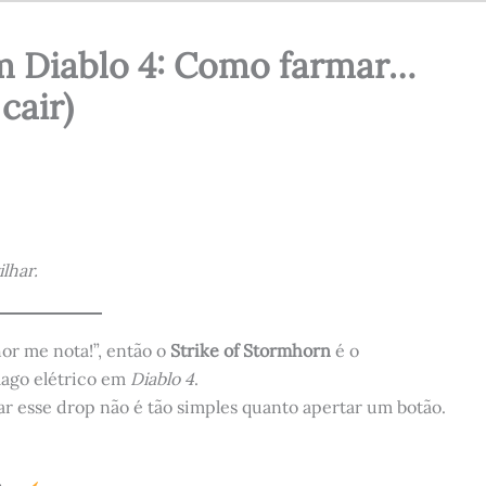
m Diablo 4: Como farmar…
cair)
lhar.
hor me nota!”, então o
Strike of Stormhorn
é o
mago elétrico em
Diablo 4
.
ar esse drop não é tão simples quanto apertar um botão.