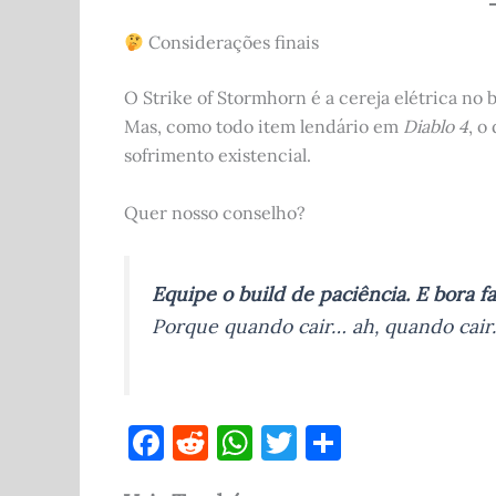
Considerações finais
O Strike of Stormhorn é a cereja elétrica no
Mas, como todo item lendário em
Diablo 4
, o
sofrimento existencial.
Quer nosso conselho?
Equipe o build de paciência. E bora f
Porque quando cair… ah, quando cair…
F
R
W
T
S
a
e
h
w
h