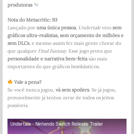
produtoras
Nota do Metacritic: 93
Lançado por
uma única pessoa
,
Undertale
veio
sem
gráficos ultra-realistas, sem orçamento de milhões e
sem DLCs
, e mesmo assim fez mais gente chorar do
que qualquer
Final Fantasy
. Esse jogo prova que
personalidade e narrativa bem-feita
são mais
importantes do que gráficos bombásticos.
Vale a pena?
Se você nunca jogou,
vá sem spoilers
. Se já jogou,
provavelmente já tentou zerar de todos os jeitos
possíveis.
Undertale - Nintendo Switch Release Trailer