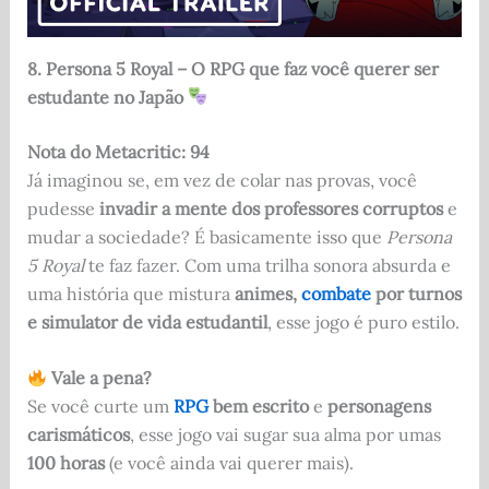
8. Persona 5 Royal – O RPG que faz você querer ser
estudante no Japão
Nota do Metacritic: 94
Já imaginou se, em vez de colar nas provas, você
pudesse
invadir a mente dos professores corruptos
e
mudar a sociedade? É basicamente isso que
Persona
5 Royal
te faz fazer. Com uma trilha sonora absurda e
uma história que mistura
animes,
combate
por turnos
e simulator de vida estudantil
, esse jogo é puro estilo.
Vale a pena?
Se você curte um
RPG
bem escrito
e
personagens
carismáticos
, esse jogo vai sugar sua alma por umas
100 horas
(e você ainda vai querer mais).