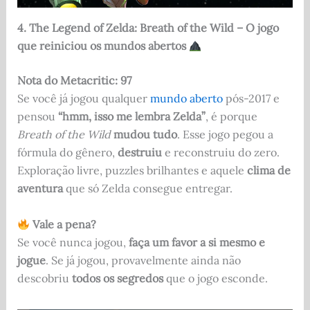
4. The Legend of Zelda: Breath of the Wild – O jogo
que reiniciou os mundos abertos
Nota do Metacritic: 97
Se você já jogou qualquer
mundo aberto
pós-2017 e
pensou
“hmm, isso me lembra Zelda”
, é porque
Breath of the Wild
mudou tudo
. Esse jogo pegou a
fórmula do gênero,
destruiu
e reconstruiu do zero.
Exploração livre, puzzles brilhantes e aquele
clima de
aventura
que só Zelda consegue entregar.
Vale a pena?
Se você nunca jogou,
faça um favor a si mesmo e
jogue
. Se já jogou, provavelmente ainda não
descobriu
todos os segredos
que o jogo esconde.