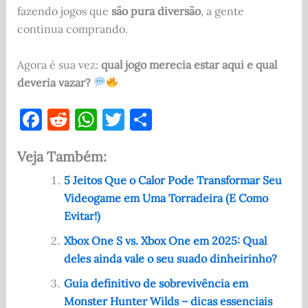
fazendo jogos que
são pura diversão
, a gente
continua comprando.
Agora é sua vez:
qual jogo merecia estar aqui e qual
deveria vazar?
F
R
W
T
S
a
e
h
w
h
Veja Também:
c
d
at
it
ar
e
di
s
te
e
5 Jeitos Que o Calor Pode Transformar Seu
Videogame em Uma Torradeira (E Como
b
t
A
r
Evitar!)
o
p
Xbox One S vs. Xbox One em 2025: Qual
o
p
deles ainda vale o seu suado dinheirinho?
k
Guia definitivo de sobrevivência em
Monster Hunter Wilds – dicas essenciais