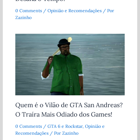
0 Comments
/
Opinião e Recomendações
/ Por
Zazinho
Quem é o Vilão de GTA San Andreas?
O Traíra Mais Odiado dos Games!
0 Comments
/
GTA 6 e Rockstar
,
Opinião e
Recomendações
/ Por
Zazinho