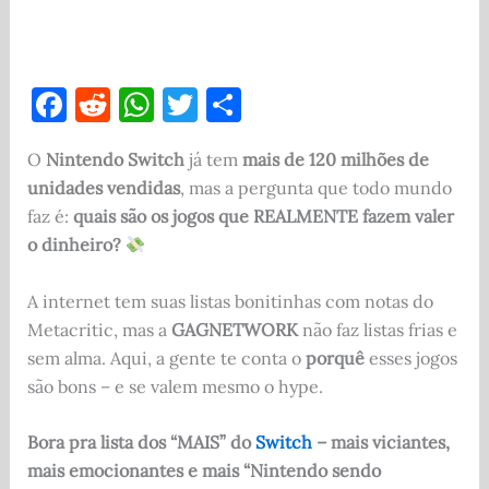
F
R
W
T
S
a
e
h
w
h
O
Nintendo Switch
já tem
mais de 120 milhões de
c
d
at
it
ar
unidades vendidas
, mas a pergunta que todo mundo
e
di
s
te
e
faz é:
quais são os jogos que REALMENTE fazem valer
b
t
A
r
o dinheiro?
o
p
A internet tem suas listas bonitinhas com notas do
o
p
Metacritic, mas a
GAGNETWORK
não faz listas frias e
k
sem alma. Aqui, a gente te conta o
porquê
esses jogos
são bons – e se valem mesmo o hype.
Bora pra lista dos “MAIS” do
Switch
– mais viciantes,
mais emocionantes e mais “Nintendo sendo