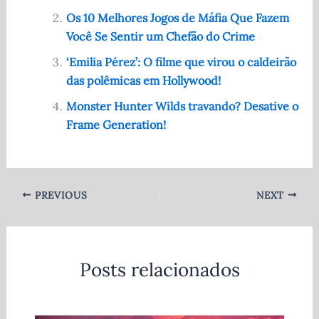
o
p
Os 10 Melhores Jogos de Máfia Que Fazem
o
p
Você Se Sentir um Chefão do Crime
k
‘Emilia Pérez’: O filme que virou o caldeirão
das polêmicas em Hollywood!
Monster Hunter Wilds travando? Desative o
Frame Generation!
PREVIOUS
NEXT
Posts relacionados