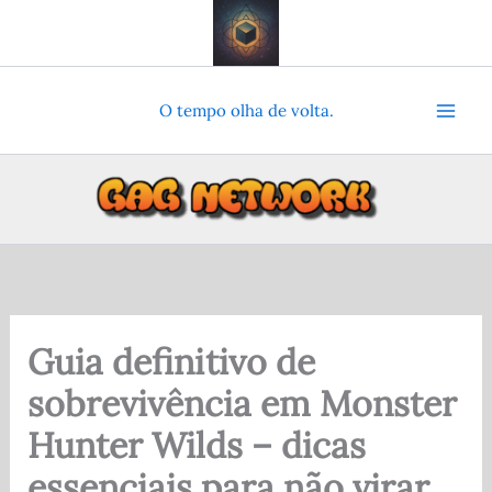
Ir
para
o
conteúdo
O tempo olha de volta.
Guia definitivo de
sobrevivência em Monster
Hunter Wilds – dicas
essenciais para não virar