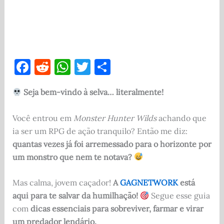
F
R
W
T
S
a
e
h
w
h
Seja bem-vindo à selva… literalmente!
c
d
at
it
ar
e
di
s
te
e
Você entrou em
Monster Hunter Wilds
achando que
b
t
A
r
ia ser um RPG de ação tranquilo? Então me diz:
o
p
quantas vezes já foi arremessado para o horizonte por
um monstro que nem te notava?
o
p
k
Mas calma, jovem caçador!
A
GAGNETWORK
está
aqui para te salvar da humilhação!
Segue esse guia
com
dicas essenciais para sobreviver, farmar e virar
um predador lendário.