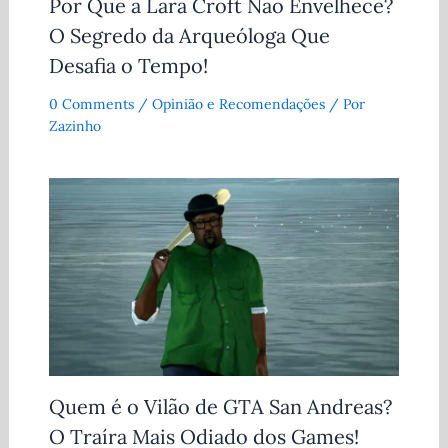
Por Que a Lara Croft Não Envelhece?
O Segredo da Arqueóloga Que
Desafia o Tempo!
0 Comments
/
Opinião e Recomendações
/ Por
Zazinho
Quem é o Vilão de GTA San Andreas?
O Traíra Mais Odiado dos Games!