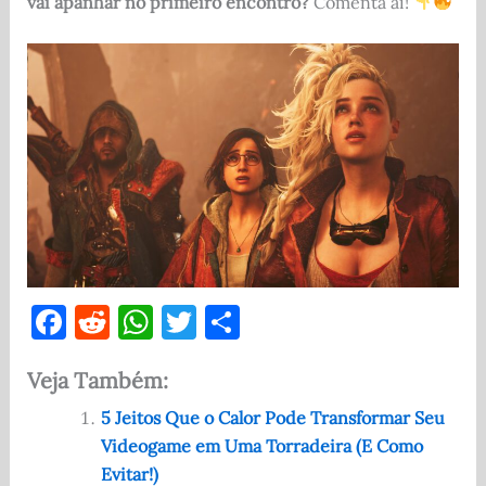
vai apanhar no primeiro encontro?
Comenta aí!
F
R
W
T
S
a
e
h
w
h
Veja Também:
c
d
at
it
ar
e
di
s
te
e
5 Jeitos Que o Calor Pode Transformar Seu
Videogame em Uma Torradeira (E Como
b
t
A
r
Evitar!)