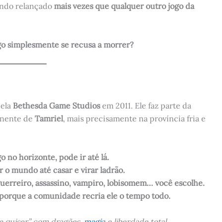
endo relançado
mais vezes que qualquer outro jogo da
go simplesmente se recusa a morrer?
pela
Bethesda Game Studios
em 2011. Ele faz parte da
inente de
Tamriel
, mais precisamente na província fria e
o no horizonte, pode ir até lá.
r o mundo até casar e virar ladrão.
uerreiro, assassino, vampiro, lobisomem… você escolhe.
porque a comunidade recria ele o tempo todo.
e quiser” com dragões,
magia
e liberdade total.