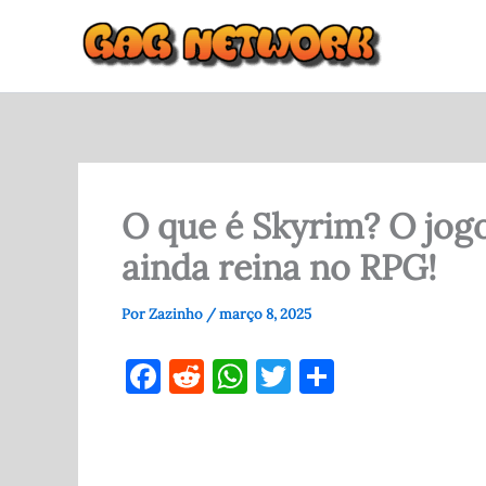
Ir
para
o
conteúdo
O que é Skyrim? O jogo
ainda reina no RPG!
Por
Zazinho
/
março 8, 2025
F
R
W
T
S
a
e
h
w
h
c
d
at
it
ar
e
di
s
te
e