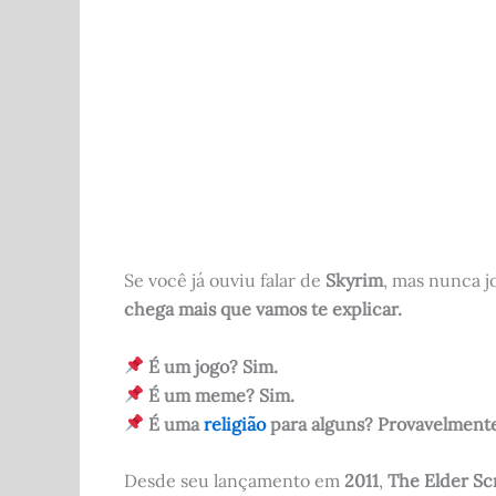
b
t
A
r
o
p
o
p
k
Se você já ouviu falar de
Skyrim
, mas nunca 
chega mais que vamos te explicar.
É um jogo? Sim.
É um meme? Sim.
É uma
religião
para alguns? Provavelment
Desde seu lançamento em
2011
,
The Elder Scr