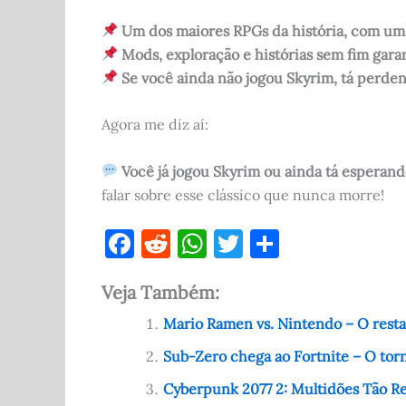
Um dos maiores RPGs da história, com um m
Mods, exploração e histórias sem fim gara
Se você ainda não jogou Skyrim, tá perden
Agora me diz aí:
Você já jogou Skyrim ou ainda tá esperand
falar sobre esse clássico que nunca morre!
F
R
W
T
S
a
e
h
w
h
Veja Também:
c
d
at
it
ar
e
di
s
te
e
Mario Ramen vs. Nintendo – O resta
b
t
A
r
Sub-Zero chega ao Fortnite – O tor
o
p
Cyberpunk 2077 2: Multidões Tão Rea