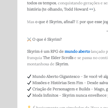
todos os tempos
, conquistando gerações e s
história (te olhando, Todd Howard
).
Mas
o que é Skyrim, afinal?
E
por que esse jo
O que é Skyrim?
Skyrim é um RPG de
mundo aberto
lançado 
franquia
The Elder Scrolls
e se passa no cont
montanhosa de
Skyrim
.
Mundo Aberto Gigantesco
–
Se você vê alg
Missões e Histórias Sem Fim
–
Desde salva
Criação de Personagem e Builds
–
Mago, g
Mods Infinitos
–
Skyrim nunca envelhece 
É basicamente um simulador de “faça o qu