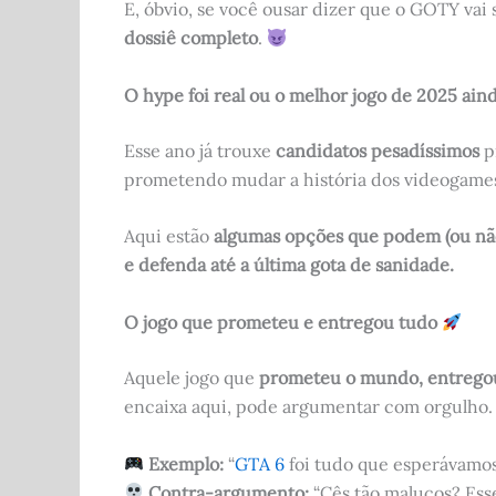
E, óbvio, se você ousar dizer que o GOTY vai 
dossiê completo
.
O hype foi real ou o melhor jogo de 2025 aind
Esse ano já trouxe
candidatos pesadíssimos
pr
prometendo mudar a história dos videogames.
Aqui estão
algumas opções que podem (ou não
e defenda até a última gota de sanidade.
O jogo que prometeu e entregou tudo
Aquele jogo que
prometeu o mundo, entregou 
encaixa aqui, pode argumentar com orgulho.
Exemplo:
“
GTA 6
foi tudo que esperávamos
Contra-argumento:
“Cês tão malucos? Esse