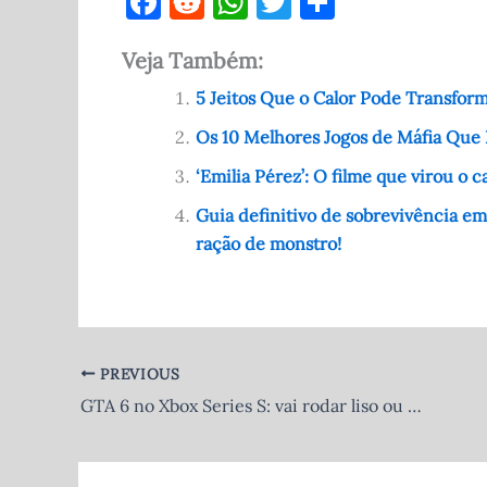
F
R
W
T
S
a
e
h
w
h
Veja Também:
c
d
at
it
ar
e
di
s
te
e
5 Jeitos Que o Calor Pode Transfor
b
t
A
r
Os 10 Melhores Jogos de Máfia Que
o
p
‘Emilia Pérez’: O filme que virou o
o
p
Guia definitivo de sobrevivência em
k
ração de monstro!
PREVIOUS
GTA 6 no Xbox Series S: vai rodar liso ou vai virar um PowerPoint?