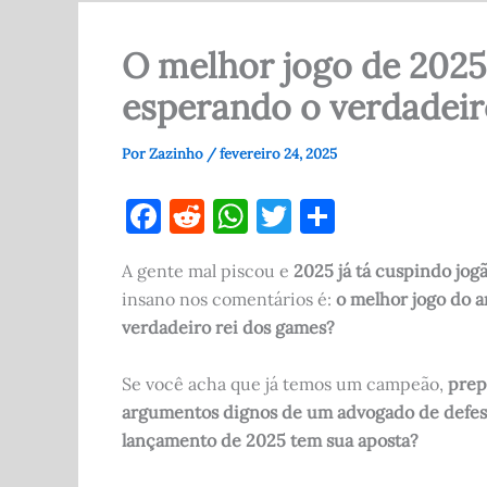
O melhor jogo de 2025
esperando o verdadei
Por
Zazinho
/
fevereiro 24, 2025
F
R
W
T
S
a
e
h
w
h
A gente mal piscou e
2025 já tá cuspindo jogã
c
d
at
it
ar
insano nos comentários é:
o melhor jogo do a
e
di
s
te
e
verdadeiro rei dos games?
b
t
A
r
o
p
Se você acha que já temos um campeão,
prep
argumentos dignos de um advogado de defe
o
p
lançamento de 2025 tem sua aposta?
k