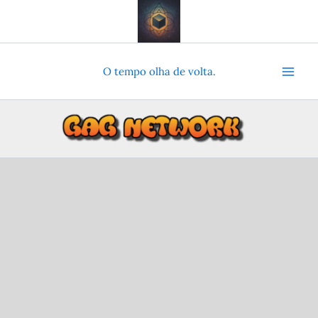
Ir
para
o
conteúdo
O tempo olha de volta.