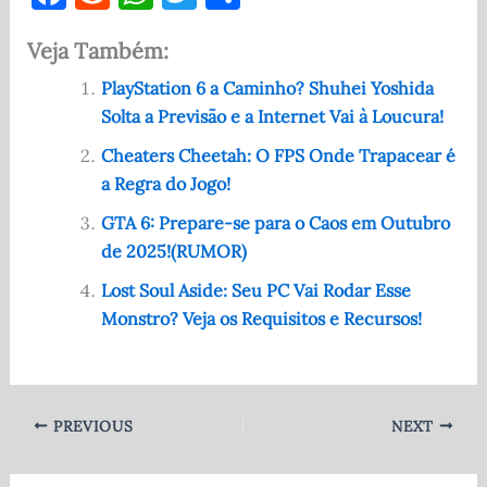
a
e
h
w
h
Veja Também:
c
d
at
it
ar
e
di
s
te
e
PlayStation 6 a Caminho? Shuhei Yoshida
Solta a Previsão e a Internet Vai à Loucura!
b
t
A
r
o
p
Cheaters Cheetah: O FPS Onde Trapacear é
a Regra do Jogo!
o
p
GTA 6: Prepare-se para o Caos em Outubro
k
de 2025!(RUMOR)
Lost Soul Aside: Seu PC Vai Rodar Esse
Monstro? Veja os Requisitos e Recursos!
PREVIOUS
NEXT