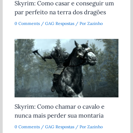
Skyrim: Como casar e conseguir um
par perfeito na terra dos dragões
0 Comments
/
GAG Respostas
/ Por
Zazinho
Skyrim: Como chamar o cavalo e
nunca mais perder sua montaria
0 Comments
/
GAG Respostas
/ Por
Zazinho