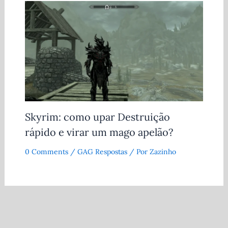
Skyrim: como upar Destruição
rápido e virar um mago apelão?
0 Comments
/
GAG Respostas
/ Por
Zazinho