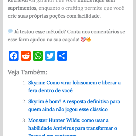
Retrieval
vai garantir que você
nunca fique sem
suprimentos
, enquanto o crafting permite que você
crie suas próprias poções com facilidade
.
Já testou esse método? Conta nos comentários se
esse farm ajudou na sua caçada!
F
R
W
T
S
a
e
h
w
h
Veja Também:
c
d
at
it
ar
e
di
s
te
e
Skyrim: Como virar lobisomem e liberar a
fera dentro de você
b
t
A
r
o
p
Skyrim é bom? A resposta definitiva para
quem ainda não jogou esse clássico
o
p
Monster Hunter Wilds: como usar a
k
habilidade Antivírus para transformar o