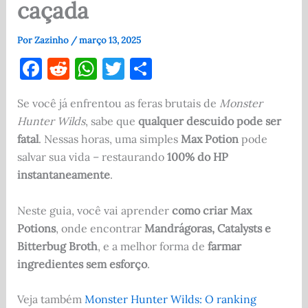
caçada
Por
Zazinho
/
março 13, 2025
F
R
W
T
S
a
e
h
w
h
Se você já enfrentou as feras brutais de
Monster
c
d
at
it
ar
Hunter Wilds
, sabe que
qualquer descuido pode ser
e
di
s
te
e
fatal
. Nessas horas, uma simples
Max Potion
pode
b
t
A
r
salvar sua vida – restaurando
100% do HP
o
p
instantaneamente
.
o
p
Neste guia, você vai aprender
como criar Max
k
Potions
, onde encontrar
Mandrágoras, Catalysts e
Bitterbug Broth
, e a melhor forma de
farmar
ingredientes sem esforço
.
Veja também
Monster Hunter Wilds: O ranking