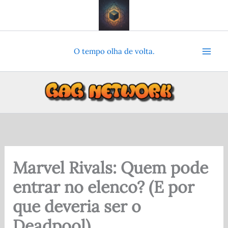
Ir
para
o
conteúdo
O tempo olha de volta.
Marvel Rivals: Quem pode
entrar no elenco? (E por
que deveria ser o
Deadpool)