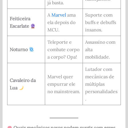
já basta.
A
Marvel
ama
Suporte com
Feiticeira
ela depois do
buffs e debuffs
Escarlate
MCU.
insanos.
Teleporte e
Assassino com
Noturno
combate corpo
alta
a corpo? Opa!
mobilidade.
Lutador com
Marvel quer
mecânicas de
Cavaleiro da
empurrar ele
múltiplas
Lua
no mainstream.
personalidades
.
Quais mecânicas novas podem surgir com esses