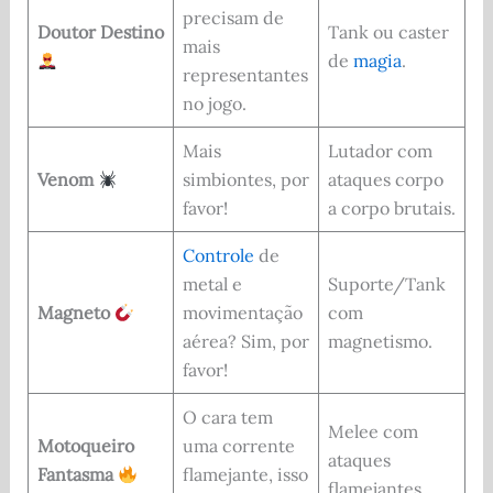
precisam de
Doutor Destino
Tank ou caster
mais
de
magia
.
representantes
no jogo.
Mais
Lutador com
Venom
simbiontes, por
ataques corpo
favor!
a corpo brutais.
Controle
de
metal e
Suporte/Tank
Magneto
movimentação
com
aérea? Sim, por
magnetismo.
favor!
O cara tem
Melee com
Motoqueiro
uma corrente
ataques
Fantasma
flamejante, isso
flamejantes.