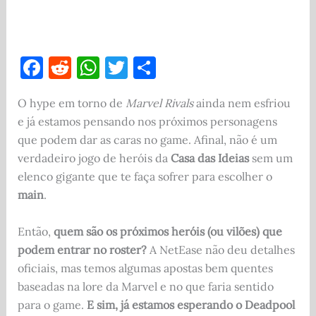
F
R
W
T
S
a
e
h
w
h
O hype em torno de
Marvel Rivals
ainda nem esfriou
c
d
at
it
ar
e já estamos pensando nos próximos personagens
e
di
s
te
e
que podem dar as caras no game. Afinal, não é um
b
t
A
r
verdadeiro jogo de heróis da
Casa das Ideias
sem um
o
p
elenco gigante que te faça sofrer para escolher o
main
.
o
p
k
Então,
quem são os próximos heróis (ou vilões) que
podem entrar no roster?
A NetEase não deu detalhes
oficiais, mas temos algumas apostas bem quentes
baseadas na lore da Marvel e no que faria sentido
para o game.
E sim, já estamos esperando o Deadpool