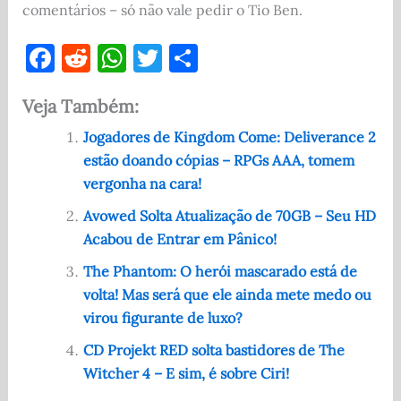
comentários – só não vale pedir o Tio Ben.
F
R
W
T
S
a
e
h
w
h
Veja Também:
c
d
at
it
ar
e
di
s
te
e
Jogadores de Kingdom Come: Deliverance 2
estão doando cópias – RPGs AAA, tomem
b
t
A
r
vergonha na cara!
o
p
Avowed Solta Atualização de 70GB – Seu HD
o
p
Acabou de Entrar em Pânico!
k
The Phantom: O herói mascarado está de
volta! Mas será que ele ainda mete medo ou
virou figurante de luxo?
CD Projekt RED solta bastidores de The
Witcher 4 – E sim, é sobre Ciri!