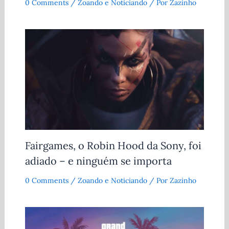
0 Comments
/
Zoando e Noticiando
/ Por
Zazinho
Fairgames, o Robin Hood da Sony, foi
adiado – e ninguém se importa
0 Comments
/
Zoando e Noticiando
/ Por
Zazinho