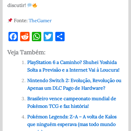
discutir!
Fonte:
TheGamer
F
R
W
T
S
a
e
h
w
h
Veja Também:
c
d
at
it
ar
e
di
s
te
e
PlayStation 6 a Caminho? Shuhei Yoshida
Solta a Previsão e a Internet Vai à Loucura!
b
t
A
r
o
p
Nintendo Switch 2: Evolução, Revolução ou
Apenas um DLC Pago de Hardware?
o
p
Brasileiro vence campeonato mundial de
k
Pokémon TCG e faz história!
Pokémon Legends: Z-A – A volta de Kalos
que ninguém esperava (mas todo mundo