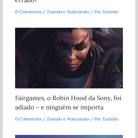
0 Comments
/
Zoando e Noticiando
/ Por
Zazinho
Fairgames, o Robin Hood da Sony, foi
adiado – e ninguém se importa
0 Comments
/
Zoando e Noticiando
/ Por
Zazinho