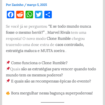
Por
Zazinho
/
março 5, 2025
F
R
W
T
S
a
e
h
w
h
Se você já se perguntou
“E se todo mundo nunca
c
d
at
it
ar
fosse o mesmo herói?”
,
Marvel Rivals
tem uma
e
di
s
te
e
resposta! O novo modo
Clone Rumble
chegou
b
t
A
r
trazendo uma dose extra de
caos controlado,
o
p
estratégia maluca e MUITA zoeira
.
o
p
Como funciona o Clone Rumble?
k
Quais
são as estratégias para vencer quando todo
mundo tem os mesmos poderes?
E quais são as recompensas épicas do evento?
Bora mergulhar nessa bagunça superpoderosa!