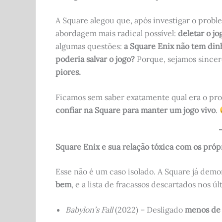
k
A Square alegou que, após investigar o probl
abordagem mais radical possível:
deletar o jo
algumas questões:
a Square Enix não tem di
poderia salvar o jogo?
Porque, sejamos sincer
piores.
Ficamos sem saber exatamente qual era o pro
confiar na Square para manter um jogo vivo
.
Square Enix e sua relação tóxica com os próp
Esse não é um caso isolado. A Square já dem
bem
, e a lista de fracassos descartados nos ú
Babylon’s Fall
(2022) – Desligado
menos de