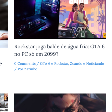
Rockstar joga balde de água fria: GTA 6
no PC só em 2099?
e
0 Comments
/
GTA 6 e Rockstar
,
Zoando e Noticiando
/ Por
Zazinho