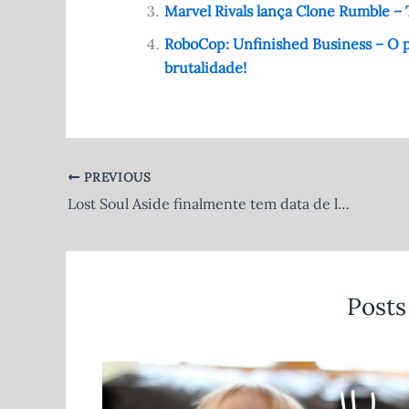
o
p
Marvel Rivals lança Clone Rumble – 
k
RoboCop: Unfinished Business – O pol
brutalidade!
PREVIOUS
Lost Soul Aside finalmente tem data de lançamento – Será que agora vai?
Posts