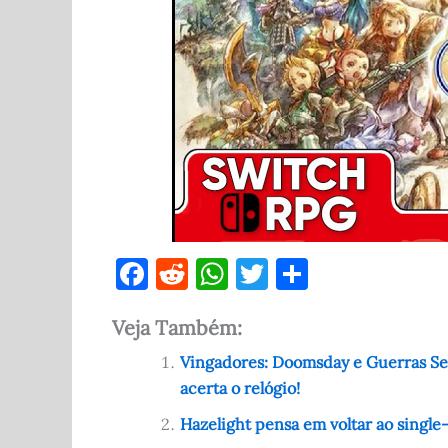
F
R
W
T
S
a
e
h
w
h
Veja Também:
c
d
at
it
ar
e
di
s
te
e
Vingadores: Doomsday e Guerras Sec
acerta o relógio!
b
t
A
r
o
p
Hazelight pensa em voltar ao single