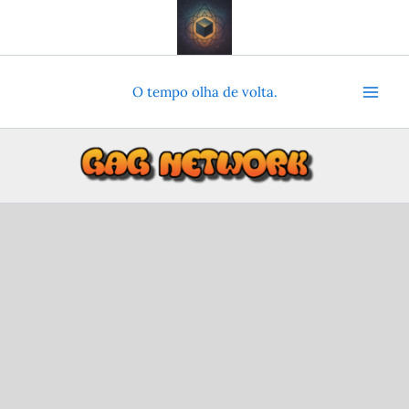
Ir
para
o
conteúdo
O tempo olha de volta.