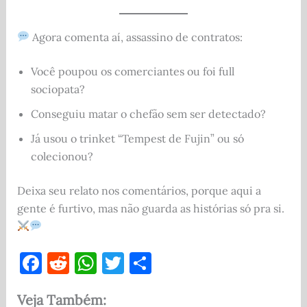
Agora comenta aí, assassino de contratos:
Você poupou os comerciantes ou foi full
sociopata?
Conseguiu matar o chefão sem ser detectado?
Já usou o trinket “Tempest de Fujin” ou só
colecionou?
Deixa seu relato nos comentários, porque aqui a
gente é furtivo, mas não guarda as histórias só pra si.
F
R
W
T
S
a
e
h
w
h
Veja Também:
c
d
at
it
ar