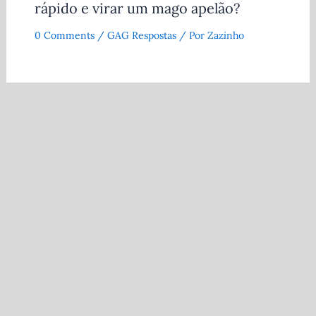
rápido e virar um mago apelão?
0 Comments
/
GAG Respostas
/ Por
Zazinho