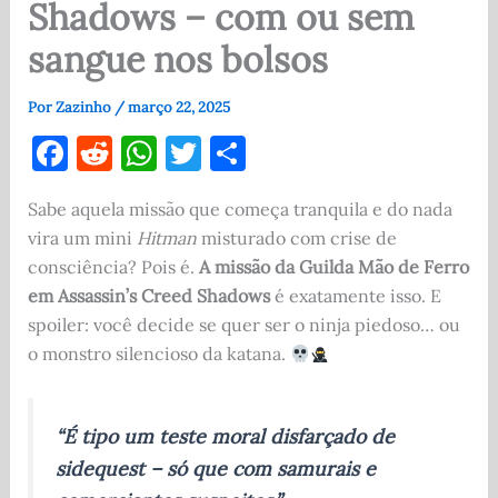
Shadows – com ou sem
sangue nos bolsos
Por
Zazinho
/
março 22, 2025
F
R
W
T
S
a
e
h
w
h
Sabe aquela missão que começa tranquila e do nada
c
d
at
it
ar
vira um mini
Hitman
misturado com crise de
e
di
s
te
e
consciência? Pois é.
A missão da Guilda Mão de Ferro
b
t
A
r
em Assassin’s Creed Shadows
é exatamente isso. E
o
p
spoiler: você decide se quer ser o ninja piedoso… ou
o monstro silencioso da katana.
o
p
k
“É tipo um teste moral disfarçado de
sidequest – só que com samurais e