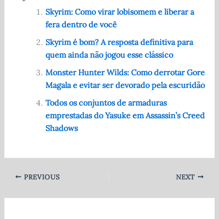
e
di
s
te
e
Skyrim: Como virar lobisomem e liberar a
fera dentro de você
b
t
A
r
o
p
Skyrim é bom? A resposta definitiva para
quem ainda não jogou esse clássico
o
p
Monster Hunter Wilds: Como derrotar Gore
k
Magala e evitar ser devorado pela escuridão
Todos os conjuntos de armaduras
emprestadas do Yasuke em Assassin’s Creed
Shadows
PREVIOUS
NEXT