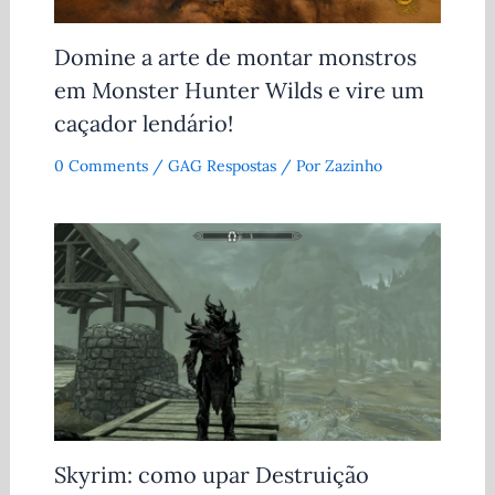
Domine a arte de montar monstros
em Monster Hunter Wilds e vire um
caçador lendário!
0 Comments
/
GAG Respostas
/ Por
Zazinho
Skyrim: como upar Destruição