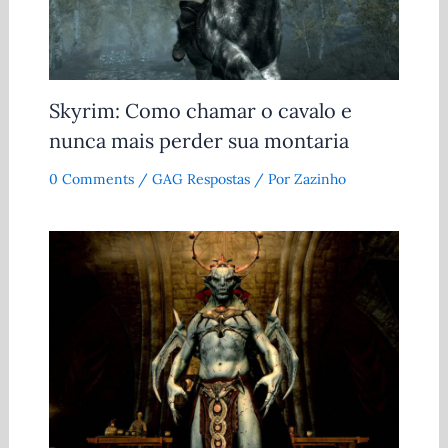
Skyrim: Como chamar o cavalo e
nunca mais perder sua montaria
0 Comments
/
GAG Respostas
/ Por
Zazinho