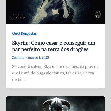
GAG Respostas
Skyrim: Como casar e conseguir um
par perfeito na terra dos dragões
Zazinho
/
março 1, 2025
Se você já salvou Skyrim de dragões, da guerra
civil e até de bugs aleatórios, talvez seja hora
de buscar