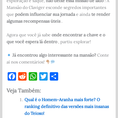
exploração e saque,
não deixe essa missão de lado
! A
Mansão do Claviger esconde segredos importantes
que
podem influenciar sua jornada
e ainda
te render
algumas recompensas úteis
.
Agora que você já sabe
onde encontrar a chave e o
que você espera lá dentro
, partiu explorar!
Já encontrou algo interessante na mansão?
Conte
aí nos comentários!
F
R
W
T
S
a
e
h
w
h
Veja Também:
c
d
at
it
ar
e
di
s
te
e
Qual é o Homem-Aranha mais forte? O
ranking definitivo das versões mais insanas
b
t
A
r
do Teioso!