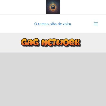
Ir
para
o
conteúdo
O tempo olha de volta.