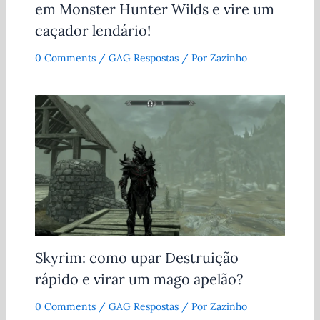
em Monster Hunter Wilds e vire um
caçador lendário!
0 Comments
/
GAG Respostas
/ Por
Zazinho
Skyrim: como upar Destruição
rápido e virar um mago apelão?
0 Comments
/
GAG Respostas
/ Por
Zazinho