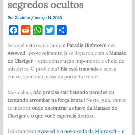
segredos ocultos
Por
Zazinho
/
março 14, 2025
F
R
W
T
S
a
e
h
w
h
Se você está explorando
o Paradis Hightown
em
c
d
at
it
ar
Avowed
, provavelmente já se deparou com a
Mansão
e
di
s
te
e
do Claviger
– uma construção imponente e cheia de
b
t
A
r
mistérios. O problema?
Ela está trancada
e sem a
o
p
chave, você não passa da porta da frente.
o
p
Mas calma,
não precisa sair batendo paredes ou
k
tentando arrombar na força bruta
! Neste guia, vamos
te mostrar
onde encontrar a chave da Mansão do
Claviger
e
o que você espera lá dentro
.
Leia também
Avowed é o novo xodó da Microsoft – e