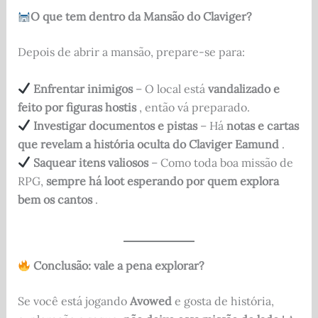
O que tem dentro da Mansão do Claviger?
Depois de abrir a mansão, prepare-se para:
Enfrentar inimigos
– O local está
vandalizado e
feito por figuras hostis
, então vá preparado.
Investigar documentos e pistas
– Há
notas e cartas
que revelam a história oculta do Claviger Eamund
.
Saquear itens valiosos
– Como toda boa missão de
RPG,
sempre há loot esperando por quem explora
bem os cantos
.
Conclusão: vale a pena explorar?
Se você está jogando
Avowed
e gosta de história,