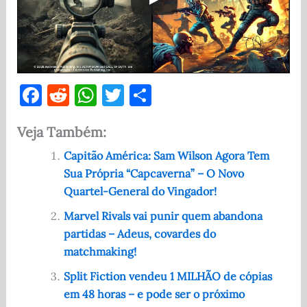
F
R
W
T
S
a
e
h
w
h
Veja Também:
c
d
at
it
ar
e
di
s
te
e
Capitão América: Sam Wilson Agora Tem
Sua Própria “Capcaverna” – O Novo
b
t
A
r
Quartel-General do Vingador!
o
p
Marvel Rivals vai punir quem abandona
o
p
partidas – Adeus, covardes do
k
matchmaking!
Split Fiction vendeu 1 MILHÃO de cópias
em 48 horas – e pode ser o próximo