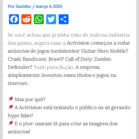
Por
Zazinho
/
março 4, 2025
F
R
W
T
S
a
e
h
w
h
Se você achou que já tinha visto de tudo na indústria
c
d
at
it
ar
dos games, segura essa: a
Activision começou a rodar
e
di
s
te
e
anúncios de jogos inexistentes
!
Guitar Hero Mobile?
b
t
A
r
Crash Bandicoot: Brawl? Call of Duty: Zombie
o
p
Defender?
Tudo pura ficção.
A empresa
simplesmente inventou esses títulos e jogou na
o
p
internet.
k
Mas por quê?
A Activision está testando o público ou só gerando
hype falso?
E o pior: usaram IA para criar as imagens dos
anúncios!