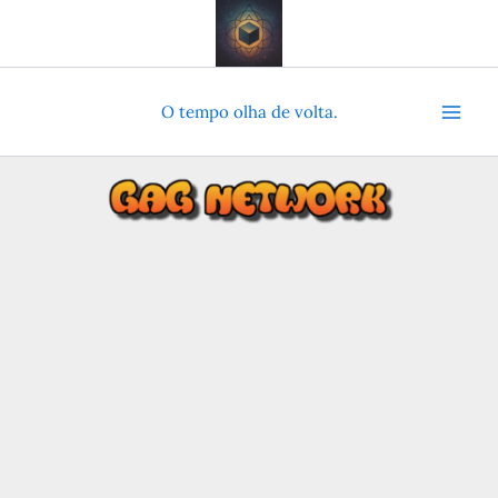
Ir
para
o
conteúdo
O tempo olha de volta.