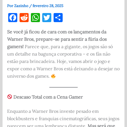
Por
Zazinho
/
fevereiro 28, 2025
F
R
W
T
S
a
e
h
w
h
Se você já ficou de cara com os lançamentos da
c
d
at
it
ar
Warner Bros, prepare-se para sentir a fúria dos
e
di
s
te
e
gamers!
Parece que, para a gigante, os jogos são só
b
t
A
r
um detalhe na bagunça corporativa – e os fãs não
o
p
estão para brincadeira. Hoje, vamos abrir o jogo e
expor como a Warner Bros está deixando a desejar no
o
p
universo dos games.
k
Descaso Total com a Cena Gamer
Enquanto a Warner Bros investe pesado em
blockbusters e franquias cinematográficas, seus jogos
parecem ser uma lembrança distante.
Mas será que