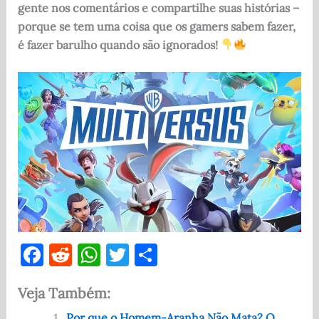
gente nos comentários e compartilhe suas histórias –
porque se tem uma coisa que os gamers sabem fazer,
é fazer barulho quando são ignorados!
F
R
W
T
S
a
e
h
w
h
Veja Também:
c
d
at
it
ar
Por que o Homem-Aranha Não Mata? O