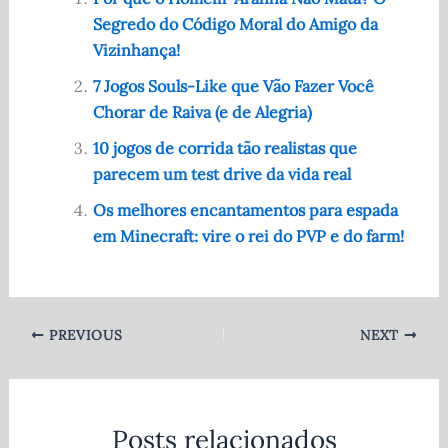
e
di
s
te
e
Segredo do Código Moral do Amigo da
b
t
A
r
Vizinhança!
o
p
7 Jogos Souls-Like que Vão Fazer Você
o
p
Chorar de Raiva (e de Alegria)
k
10 jogos de corrida tão realistas que
parecem um test drive da vida real
Os melhores encantamentos para espada
em Minecraft: vire o rei do PVP e do farm!
PREVIOUS
NEXT
Posts relacionados