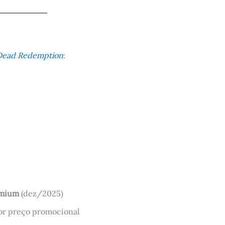
Dead Redemption
:
emium
(dez/2025)
r preço promocional