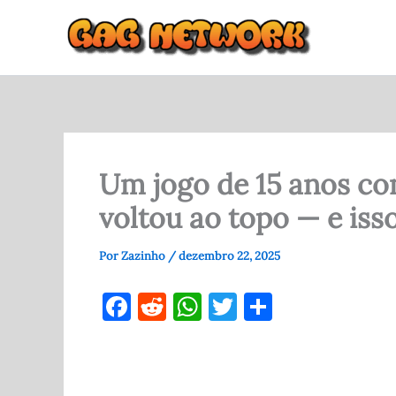
Ir
para
o
conteúdo
Um jogo de 15 anos co
voltou ao topo — e iss
Por
Zazinho
/
dezembro 22, 2025
F
R
W
T
S
a
e
h
w
h
c
d
at
it
ar
e
di
s
te
e