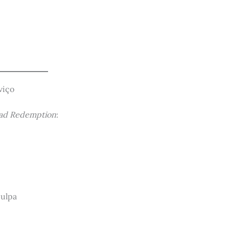
viço
ad Redemption
:
culpa