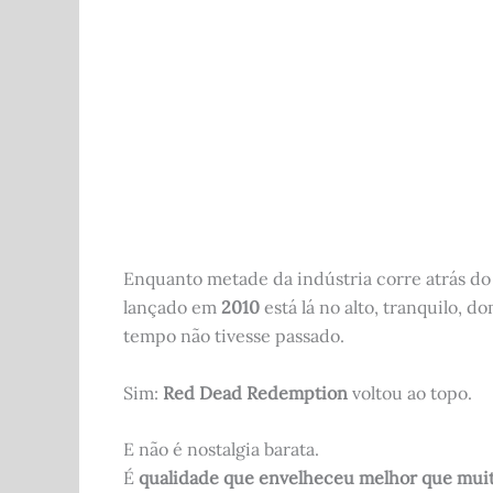
b
t
A
r
o
p
o
p
k
Enquanto metade da indústria corre atrás d
lançado em
2010
está lá no alto, tranquilo, 
tempo não tivesse passado.
Sim:
Red Dead Redemption
voltou ao topo.
E não é nostalgia barata.
É
qualidade que envelheceu melhor que muit