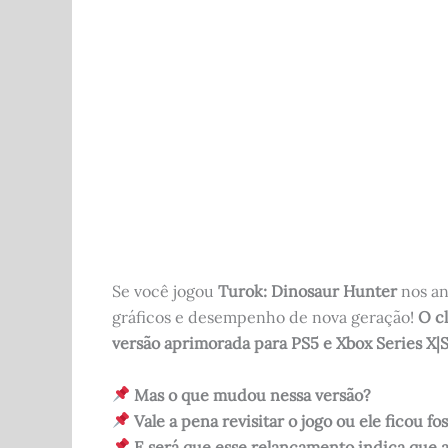
c
d
at
it
ar
e
di
s
te
e
b
t
A
r
o
p
o
p
k
Se você jogou
Turok: Dinosaur Hunter
nos an
gráficos e desempenho de nova geração!
O c
versão aprimorada para PS5 e Xbox Series X|
Mas o que mudou nessa versão?
Vale a pena revisitar o jogo ou ele ficou f
E será que esse relançamento indica que a