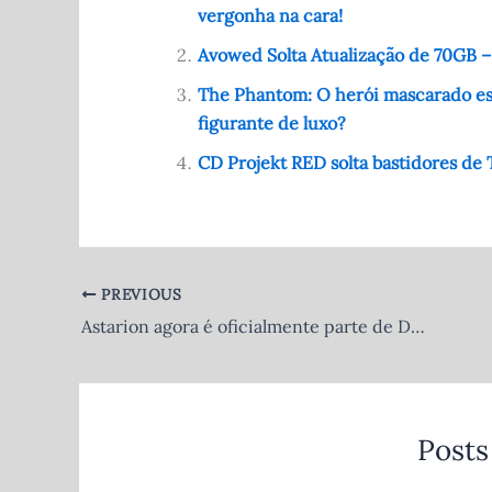
vergonha na cara!
b
t
A
r
o
p
Avowed Solta Atualização de 70GB 
o
p
The Phantom: O herói mascarado est
figurante de luxo?
k
CD Projekt RED solta bastidores de T
PREVIOUS
Astarion agora é oficialmente parte de Dungeons & Dragons – Baldur’s Gate 3 dominando o cânone!
Posts