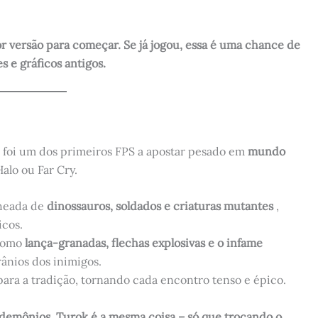
r versão para começar. Se já jogou, essa é uma chance de
s e gráficos antigos.
 foi um dos primeiros FPS a apostar pesado em
mundo
alo ou Far Cry.
cheada de
dinossauros, soldados e criaturas mutantes
,
icos.
 como
lança-granadas, flechas explosivas e o infame
rânios dos inimigos.
 para a tradição, tornando cada encontro tenso e épico.
 demônios, Turok é a mesma coisa – só que trocando o