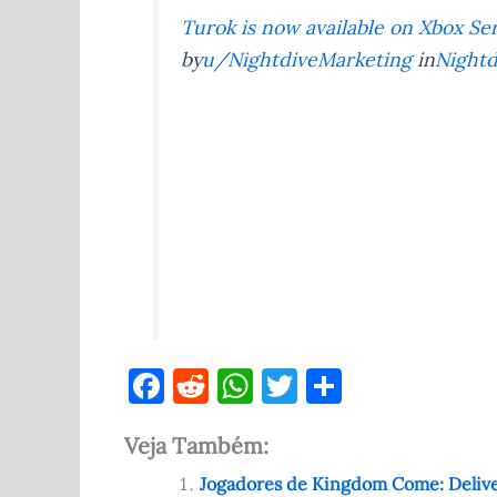
Turok is now available on Xbox Ser
by
u/NightdiveMarketing
in
Nightd
F
R
W
T
S
a
e
h
w
h
Veja Também:
c
d
at
it
ar
e
di
s
te
e
Jogadores de Kingdom Come: Deliv