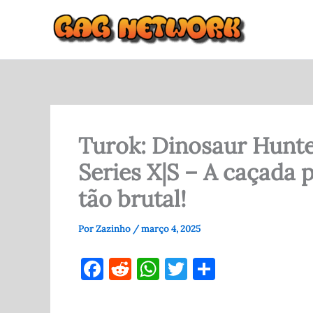
Ir
para
o
conteúdo
Turok: Dinosaur Hunte
Series X|S – A caçada 
tão brutal!
Por
Zazinho
/
março 4, 2025
F
R
W
T
S
a
e
h
w
h