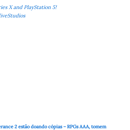
ies X and PlayStation 5!
iveStudios
erance 2 estão doando cópias – RPGs AAA, tomem