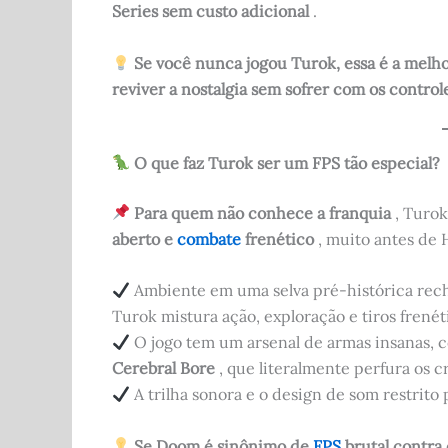
Series sem custo adicional
.
Se você nunca jogou Turok, essa é a melho
reviver a nostalgia sem sofrer com os controle
O que faz Turok ser um FPS tão especial?
Para quem não conhece a franquia
, Turok
aberto e
combate
frenético
, muito antes de H
Ambiente em uma selva pré-histórica re
Turok mistura ação, exploração e tiros frenét
O jogo tem um arsenal de armas insanas,
Cerebral Bore
, que literalmente perfura os c
A trilha sonora e o design de som restrito
Se Doom é sinônimo de
FPS
brutal contra