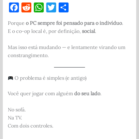
F
R
W
T
S
a
e
h
w
h
Porque
o PC sempre foi pensado para o indivíduo
.
c
d
at
it
ar
E o co-op local é, por definição,
social
.
e
di
s
te
e
b
t
A
r
Mas isso está mudando — e lentamente virando um
o
p
constrangimento.
o
p
k
O problema é simples (e antigo)
Você quer jogar com alguém
do seu lado
.
No sofá.
Na TV.
Com dois controles.