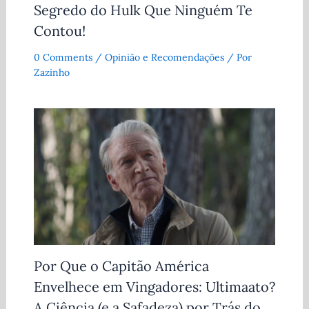
Segredo do Hulk Que Ninguém Te
Contou!
0 Comments
/
Opinião e Recomendações
/ Por
Zazinho
Por Que o Capitão América
Envelhece em Vingadores: Ultimaato?
A Ciência (e a Safadeza) por Trás do