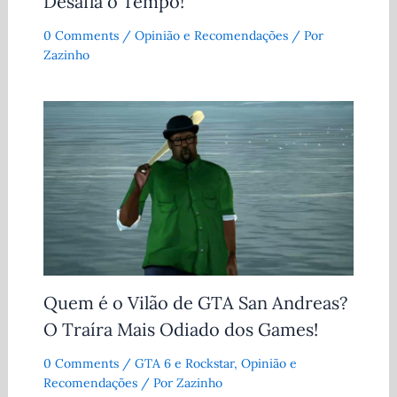
Desafia o Tempo!
0 Comments
/
Opinião e Recomendações
/ Por
Zazinho
Quem é o Vilão de GTA San Andreas?
O Traíra Mais Odiado dos Games!
0 Comments
/
GTA 6 e Rockstar
,
Opinião e
Recomendações
/ Por
Zazinho