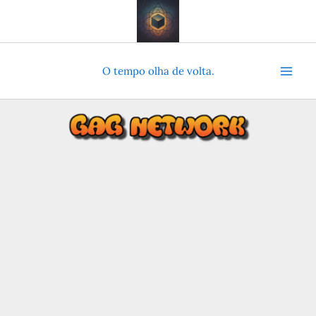
Ir
para
o
conteúdo
O tempo olha de volta.