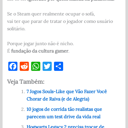
Se o Steam quer realmente ocupar o sofá,
vai ter que parar de tratar o jogador como usuário
solitário.
Porque jogar junto não é nicho.
É
fundação da cultura gamer
.
F
R
W
T
S
a
e
h
w
h
Veja Também:
c
d
at
it
ar
e
di
s
te
e
7 Jogos Souls-Like que Vão Fazer Você
Chorar de Raiva (e de Alegria)
b
t
A
r
o
p
10 jogos de corrida tão realistas que
parecem um test drive da vida real
o
p
Hogwarts Legacy 2 precisa trocar de