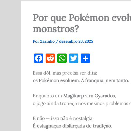
Por que Pokémon evol
monstros?
Por
Zazinho
/
dezembro 26, 2025
F
R
W
T
S
a
e
h
w
h
Essa dói, mas precisa ser dita:
c
d
at
it
ar
os Pokémon evoluem. A franquia, nem tanto.
e
di
s
te
e
b
t
A
r
Enquanto um
Magikarp
vira
Gyarados
,
o
p
o jogo ainda tropeça nos mesmos problemas de
o
p
E não — isso não é nostalgia.
k
É
estagnação disfarçada de tradição
.