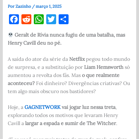
Por
Zazinho
/
março 1, 2025
F
R
W
T
S
a
e
h
w
h
Geralt de Rívia nunca fugiu de uma batalha, mas
c
d
at
it
ar
Henry Cavill deu no pé.
e
di
s
te
e
b
t
A
r
A saída do ator da série da
Netflix
pegou todo mundo
o
p
de surpresa, e a substituição por
Liam Hemsworth
só
aumentou a revolta dos fãs. Mas
o que realmente
o
p
aconteceu?
Foi dinheiro? Divergências criativas? Ou
k
tem algo mais obscuro nos bastidores?
Hoje, a
GAGNETWORK
vai jogar luz nessa treta
,
explorando todos os motivos que levaram Henry
Cavill a
largar a espada e sumir de The Witcher
.