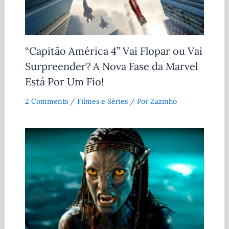
“Capitão América 4” Vai Flopar ou Vai
Surpreender? A Nova Fase da Marvel
Está Por Um Fio!
2 Comments
/
Filmes e Séries
/ Por
Zazinho