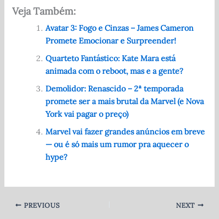
a
e
h
w
h
Veja Também:
c
d
at
it
ar
e
di
s
te
e
Avatar 3: Fogo e Cinzas – James Cameron
Promete Emocionar e Surpreender!
b
t
A
r
o
p
Quarteto Fantástico: Kate Mara está
animada com o reboot, mas e a gente?
o
p
Demolidor: Renascido – 2ª temporada
k
promete ser a mais brutal da Marvel (e Nova
York vai pagar o preço)
Marvel vai fazer grandes anúncios em breve
— ou é só mais um rumor pra aquecer o
hype?
PREVIOUS
NEXT