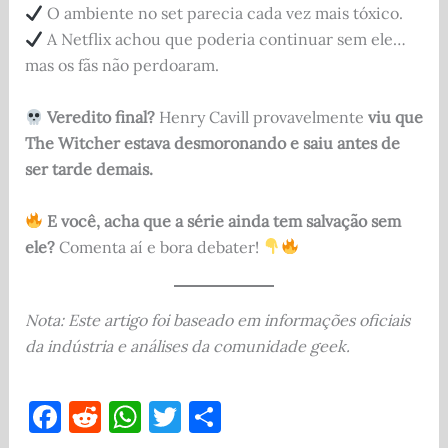
O ambiente no set parecia cada vez mais tóxico.
A Netflix achou que poderia continuar sem ele…
mas os fãs não perdoaram.
Veredito final?
Henry Cavill provavelmente
viu que
The Witcher estava desmoronando e saiu antes de
ser tarde demais.
E você, acha que a série ainda tem salvação sem
ele?
Comenta aí e bora debater!
Nota: Este artigo foi baseado em informações oficiais
da indústria e análises da comunidade geek.
F
R
W
T
S