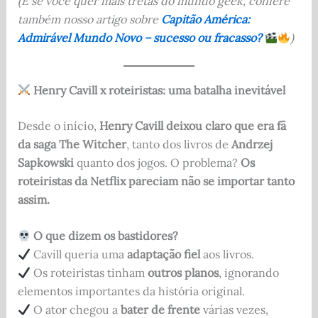
(E se você quer mais tretas do mundo geek, confere
também nosso artigo sobre
Capitão América:
Admirável Mundo Novo – sucesso ou fracasso?
)
Henry Cavill x roteiristas: uma batalha inevitável
Desde o início,
Henry Cavill deixou claro que era fã
da saga The Witcher
, tanto dos livros de
Andrzej
Sapkowski
quanto dos jogos. O problema?
Os
roteiristas da Netflix pareciam não se importar tanto
assim.
O que dizem os bastidores?
Cavill queria uma
adaptação fiel
aos livros.
Os roteiristas tinham
outros planos
, ignorando
elementos importantes da história original.
O ator chegou a
bater de frente
várias vezes,