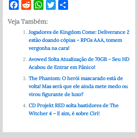
F
R
W
T
S
a
e
h
w
h
Veja Também:
c
d
at
it
ar
e
di
s
te
e
Jogadores de Kingdom Come: Deliverance 2
estão doando cópias – RPGs AAA, tomem
b
t
A
r
vergonha na cara!
o
p
Avowed Solta Atualização de 70GB – Seu HD
o
p
Acabou de Entrar em Pânico!
k
The Phantom: O herói mascarado está de
volta! Mas será que ele ainda mete medo ou
virou figurante de luxo?
CD Projekt RED solta bastidores de The
Witcher 4 – E sim, é sobre Ciri!