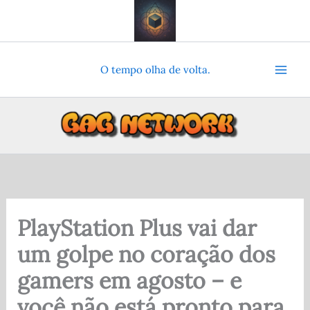
Ir
para
o
conteúdo
O tempo olha de volta.
PlayStation Plus vai dar
um golpe no coração dos
gamers em agosto – e
você não está pronto para