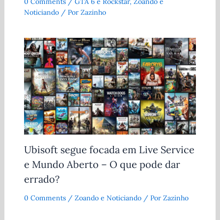
0 Comments
/
GTA 6 e Rockstar
,
Zoando e
Noticiando
/ Por
Zazinho
Ubisoft segue focada em Live Service
e Mundo Aberto – O que pode dar
errado?
0 Comments
/
Zoando e Noticiando
/ Por
Zazinho