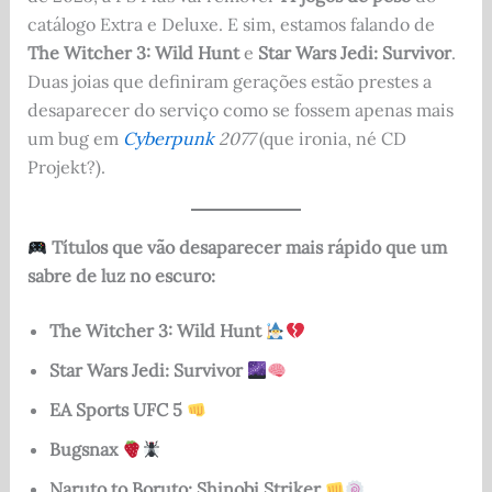
catálogo Extra e Deluxe. E sim, estamos falando de
The Witcher 3: Wild Hunt
e
Star Wars Jedi: Survivor
.
Duas joias que definiram gerações estão prestes a
desaparecer do serviço como se fossem apenas mais
um bug em
Cyberpunk
2077
(que ironia, né CD
Projekt?).
Títulos que vão desaparecer mais rápido que um
sabre de luz no escuro:
The Witcher 3: Wild Hunt
Star Wars Jedi: Survivor
EA Sports UFC 5
Bugsnax
Naruto to Boruto: Shinobi Striker