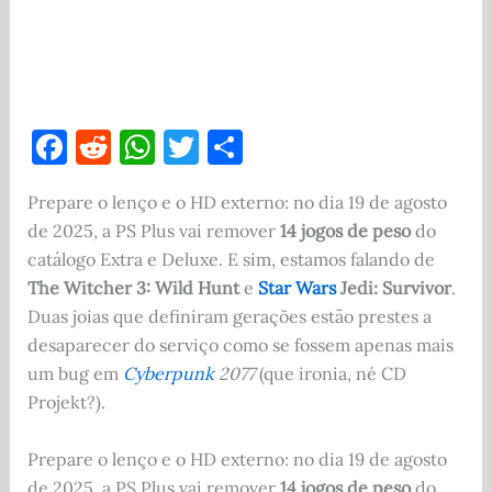
F
R
W
T
S
a
e
h
w
h
Prepare o lenço e o HD externo: no dia 19 de agosto
c
d
at
it
ar
de 2025, a PS Plus vai remover
14 jogos de peso
do
e
di
s
te
e
catálogo Extra e Deluxe. E sim, estamos falando de
b
t
A
r
The Witcher 3: Wild Hunt
e
Star Wars
Jedi: Survivor
.
o
p
Duas joias que definiram gerações estão prestes a
desaparecer do serviço como se fossem apenas mais
o
p
um bug em
Cyberpunk
2077
(que ironia, né CD
k
Projekt?).
Prepare o lenço e o HD externo: no dia 19 de agosto
de 2025, a PS Plus vai remover
14 jogos de peso
do