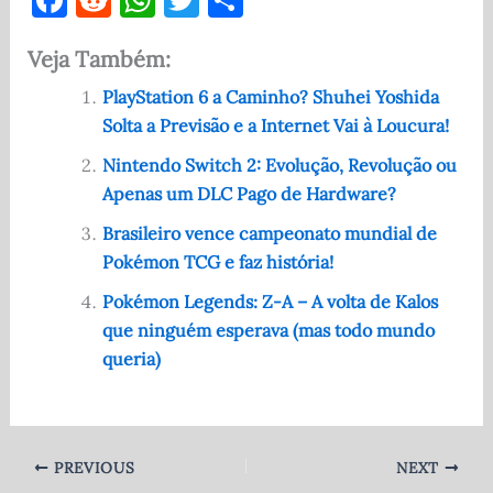
a
e
h
w
h
Veja Também:
c
d
at
it
ar
e
di
s
te
e
PlayStation 6 a Caminho? Shuhei Yoshida
Solta a Previsão e a Internet Vai à Loucura!
b
t
A
r
o
p
Nintendo Switch 2: Evolução, Revolução ou
Apenas um DLC Pago de Hardware?
o
p
Brasileiro vence campeonato mundial de
k
Pokémon TCG e faz história!
Pokémon Legends: Z-A – A volta de Kalos
que ninguém esperava (mas todo mundo
queria)
PREVIOUS
NEXT