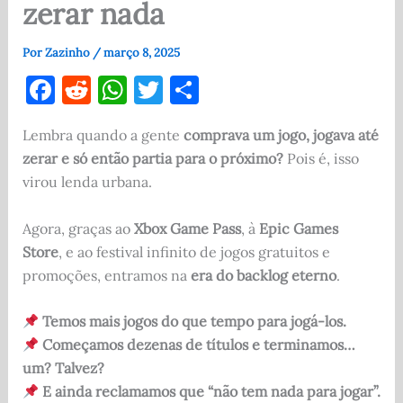
zerar nada
Por
Zazinho
/
março 8, 2025
F
R
W
T
S
a
e
h
w
h
Lembra quando a gente
comprava um jogo, jogava até
c
d
at
it
ar
zerar e só então partia para o próximo?
Pois é, isso
e
di
s
te
e
virou lenda urbana.
b
t
A
r
o
p
Agora, graças ao
Xbox Game Pass
, à
Epic Games
Store
, e ao festival infinito de jogos gratuitos e
o
p
promoções, entramos na
era do backlog eterno
.
k
Temos mais jogos do que tempo para jogá-los.
Começamos dezenas de títulos e terminamos…
um? Talvez?
E ainda reclamamos que “não tem nada para jogar”.