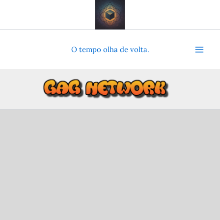
Ir
para
o
conteúdo
O tempo olha de volta.