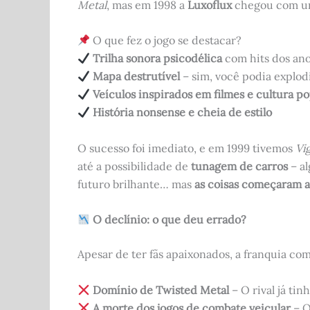
Metal
, mas em 1998 a
Luxoflux
chegou com um
O que fez o jogo se destacar?
Trilha sonora psicodélica
com hits dos ano
Mapa destrutível
– sim, você podia explodi
Veículos inspirados em filmes e cultura p
História nonsense e cheia de estilo
O sucesso foi imediato, e em 1999 tivemos
Vi
até a possibilidade de
tunagem de carros
– al
futuro brilhante… mas
as coisas começaram a
O declínio: o que deu errado?
Apesar de ter fãs apaixonados, a franquia co
Domínio de Twisted Metal
– O rival já ti
A morte dos jogos de combate veicular
– O