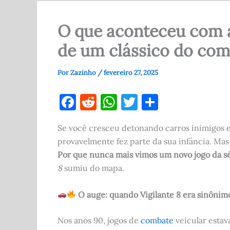
O que aconteceu com a
de um clássico do com
Por
Zazinho
/
fevereiro 27, 2025
F
R
W
T
S
a
e
h
w
h
Se você cresceu detonando carros inimigos e
c
d
at
it
ar
provavelmente fez parte da sua infância. Ma
e
di
s
te
e
Por que nunca mais vimos um novo jogo da s
b
t
A
r
8
sumiu do mapa.
o
p
O auge: quando Vigilante 8 era sinônim
o
p
k
Nos anos 90, jogos de
combate
veicular esta