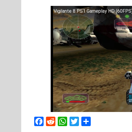
Vigilante 8 PS1 Gameplay HD (60FPS
F
R
W
T
S
a
e
h
w
h