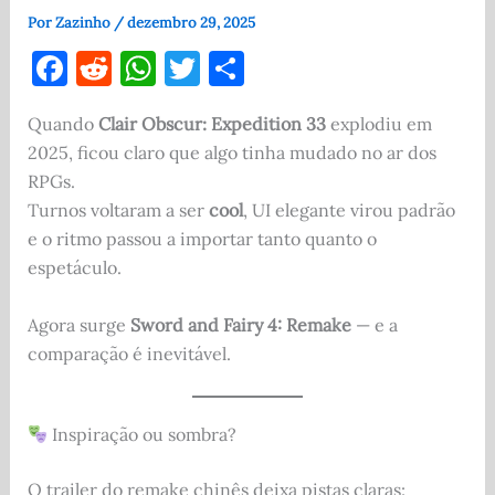
Por
Zazinho
/
dezembro 29, 2025
F
R
W
T
S
a
e
h
w
h
Quando
Clair Obscur: Expedition 33
explodiu em
c
d
at
it
ar
2025, ficou claro que algo tinha mudado no ar dos
e
di
s
te
e
RPGs.
b
t
A
r
Turnos voltaram a ser
cool
, UI elegante virou padrão
o
p
e o ritmo passou a importar tanto quanto o
espetáculo.
o
p
k
Agora surge
Sword and Fairy 4: Remake
— e a
comparação é inevitável.
Inspiração ou sombra?
O trailer do remake chinês deixa pistas claras: