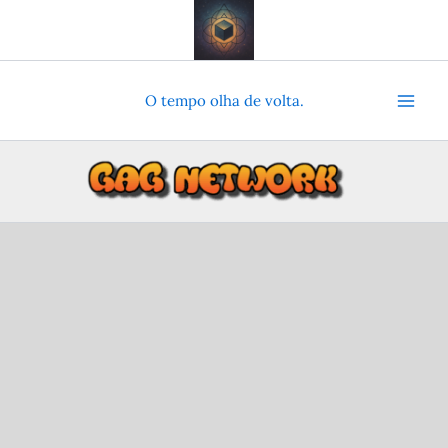
Ir
para
o
conteúdo
O tempo olha de volta.