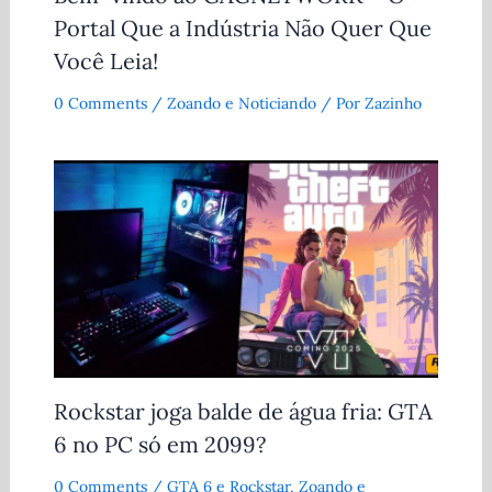
Portal Que a Indústria Não Quer Que
Você Leia!
0 Comments
/
Zoando e Noticiando
/ Por
Zazinho
Rockstar joga balde de água fria: GTA
6 no PC só em 2099?
0 Comments
/
GTA 6 e Rockstar
,
Zoando e