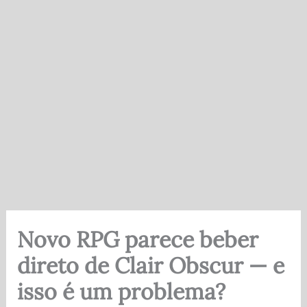
Novo RPG parece beber
direto de Clair Obscur — e
isso é um problema?