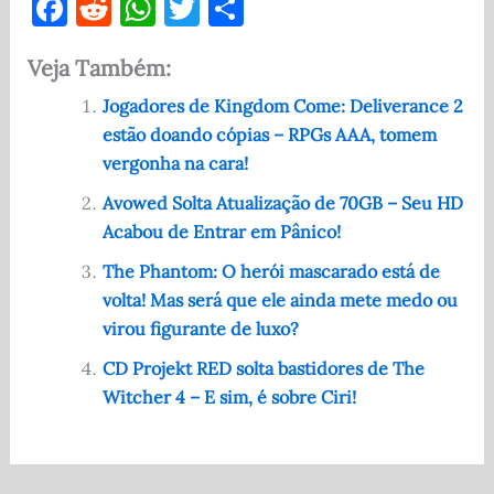
F
R
W
T
S
a
e
h
w
h
Veja Também:
c
d
at
it
ar
e
di
s
te
e
Jogadores de Kingdom Come: Deliverance 2
estão doando cópias – RPGs AAA, tomem
b
t
A
r
vergonha na cara!
o
p
Avowed Solta Atualização de 70GB – Seu HD
o
p
Acabou de Entrar em Pânico!
k
The Phantom: O herói mascarado está de
volta! Mas será que ele ainda mete medo ou
virou figurante de luxo?
CD Projekt RED solta bastidores de The
Witcher 4 – E sim, é sobre Ciri!