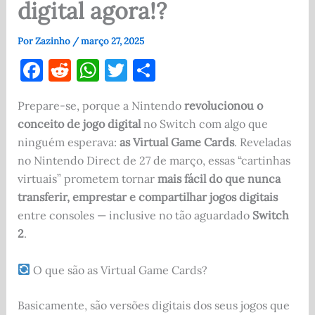
digital agora!?
Por
Zazinho
/
março 27, 2025
F
R
W
T
S
a
e
h
w
h
Prepare-se, porque a Nintendo
revolucionou o
c
d
at
it
ar
conceito de jogo digital
no Switch com algo que
e
di
s
te
e
ninguém esperava:
as Virtual Game Cards
. Reveladas
b
t
A
r
no Nintendo Direct de 27 de março, essas “cartinhas
o
p
virtuais” prometem tornar
mais fácil do que nunca
transferir, emprestar e compartilhar jogos digitais
o
p
entre consoles — inclusive no tão aguardado
Switch
k
2
.
O que são as Virtual Game Cards?
Basicamente, são versões digitais dos seus jogos que