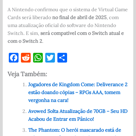
A Nintendo confirmou que o sistema de Virtual Game
Cards será liberado
no final de abril de 2025
, com
uma atualização oficial do software do Nintendo
Switch. E sim,
será compatível com o Switch atual e
com o Switch 2
.
F
R
W
T
S
a
e
h
w
h
Veja Também:
c
d
at
it
ar
e
di
s
te
e
Jogadores de Kingdom Come: Deliverance 2
estão doando cópias – RPGs AAA, tomem
b
t
A
r
vergonha na cara!
o
p
Avowed Solta Atualização de 70GB – Seu HD
o
p
Acabou de Entrar em Pânico!
k
The Phantom: O herói mascarado está de