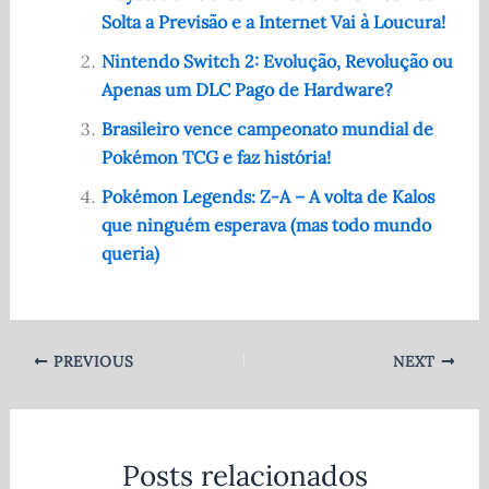
e
di
s
te
e
Solta a Previsão e a Internet Vai à Loucura!
b
t
A
r
o
p
Nintendo Switch 2: Evolução, Revolução ou
Apenas um DLC Pago de Hardware?
o
p
Brasileiro vence campeonato mundial de
k
Pokémon TCG e faz história!
Pokémon Legends: Z-A – A volta de Kalos
que ninguém esperava (mas todo mundo
queria)
PREVIOUS
NEXT
Posts relacionados