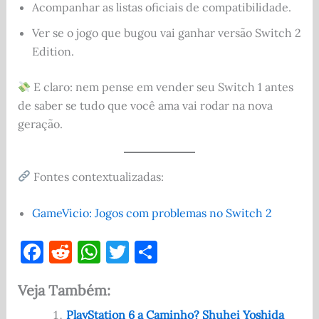
Acompanhar as listas oficiais de compatibilidade.
Ver se o jogo que bugou vai ganhar versão Switch 2
Edition.
E claro: nem pense em vender seu Switch 1 antes
de saber se tudo que você ama vai rodar na nova
geração.
Fontes contextualizadas:
GameVicio: Jogos com problemas no Switch 2
F
R
W
T
S
a
e
h
w
h
Veja Também:
c
d
at
it
ar
PlayStation 6 a Caminho? Shuhei Yoshida