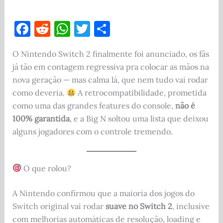
F
R
W
T
S
a
e
h
w
h
O Nintendo Switch 2 finalmente foi anunciado, os fãs
c
d
at
it
ar
já tão em contagem regressiva pra colocar as mãos na
e
di
s
te
e
nova geração — mas calma lá, que nem tudo vai rodar
b
t
A
r
como deveria.
A retrocompatibilidade, prometida
o
p
como uma das grandes features do console,
não é
100% garantida
, e a Big N soltou uma lista que deixou
o
p
alguns jogadores com o controle tremendo.
k
O que rolou?
A Nintendo confirmou que a maioria dos jogos do
Switch original vai rodar
suave no Switch 2
, inclusive
com melhorias automáticas de resolução, loading e