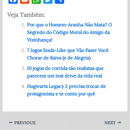
a
e
h
w
h
Veja Também:
c
d
at
it
ar
e
di
s
te
e
Por que o Homem-Aranha Não Mata? O
Segredo do Código Moral do Amigo da
b
t
A
r
Vizinhança!
o
p
7 Jogos Souls-Like que Vão Fazer Você
o
p
Chorar de Raiva (e de Alegria)
k
10 jogos de corrida tão realistas que
parecem um test drive da vida real
Hogwarts Legacy 2 precisa trocar de
protagonista e te conto por quê
PREVIOUS
NEXT