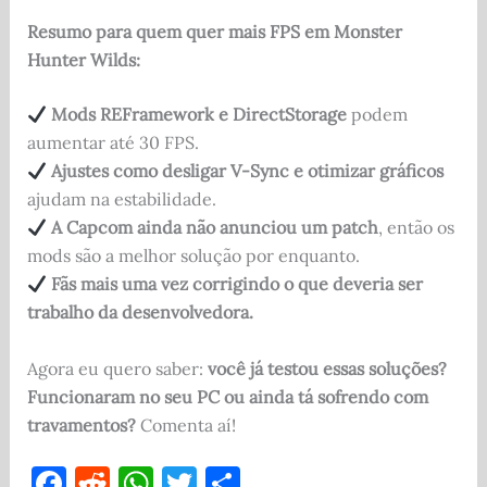
Resumo para quem quer mais FPS em Monster
Hunter Wilds:
Mods REFramework e DirectStorage
podem
aumentar até 30 FPS.
Ajustes como desligar V-Sync e otimizar gráficos
ajudam na estabilidade.
A Capcom ainda não anunciou um patch
, então os
mods são a melhor solução por enquanto.
Fãs mais uma vez corrigindo o que deveria ser
trabalho da desenvolvedora.
Agora eu quero saber:
você já testou essas soluções?
Funcionaram no seu PC ou ainda tá sofrendo com
travamentos?
Comenta aí!
F
R
W
T
S