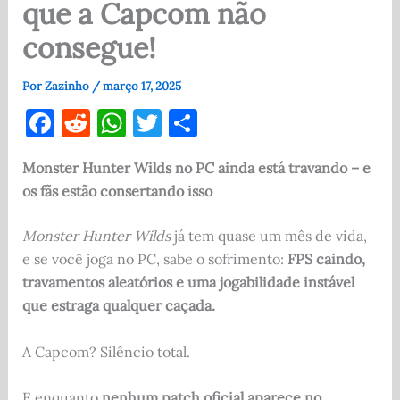
que a Capcom não
consegue!
Por
Zazinho
/
março 17, 2025
F
R
W
T
S
a
e
h
w
h
Monster Hunter Wilds no PC ainda está travando – e
c
d
at
it
ar
os fãs estão consertando isso
e
di
s
te
e
b
t
A
r
Monster Hunter Wilds
já tem quase um mês de vida,
o
p
e se você joga no PC, sabe o sofrimento:
FPS caindo,
travamentos aleatórios e uma jogabilidade instável
o
p
que estraga qualquer caçada.
k
A Capcom? Silêncio total.
E enquanto
nenhum patch oficial aparece no