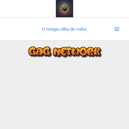
Ir
para
o
conteúdo
O tempo olha de volta.