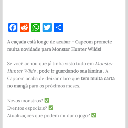
F
R
W
T
S
a
e
h
w
h
A caçada está longe de acabar – Capcom promete
c
d
at
it
ar
muita novidade para Monster Hunter Wilds!
e
di
s
te
e
b
t
A
r
Se você achou que já tinha visto tudo em
Monster
o
p
Hunter Wilds
,
pode ir guardando sua lâmina
. A
Capcom acaba de deixar claro que
tem muita carta
o
p
no mangá
para os próximos meses.
k
Novos monstros?
Eventos especiais?
Atualizações que podem mudar o jogo?