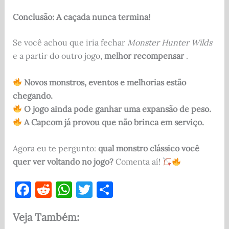
Conclusão: A caçada nunca termina!
Se você achou que iria fechar
Monster Hunter Wilds
e a partir do outro jogo,
melhor recompensar
.
Novos monstros, eventos e melhorias estão
chegando.
O jogo ainda pode ganhar uma expansão de peso.
A Capcom já provou que não brinca em serviço.
Agora eu te pergunto:
qual monstro clássico você
quer ver voltando no jogo?
Comenta aí!
F
R
W
T
S
a
e
h
w
h
Veja Também:
c
d
at
it
ar