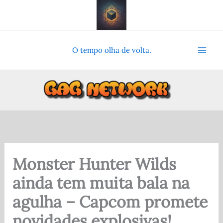
Ir
para
o
conteúdo
O tempo olha de volta.
Monster Hunter Wilds
ainda tem muita bala na
agulha – Capcom promete
novidades explosivas!