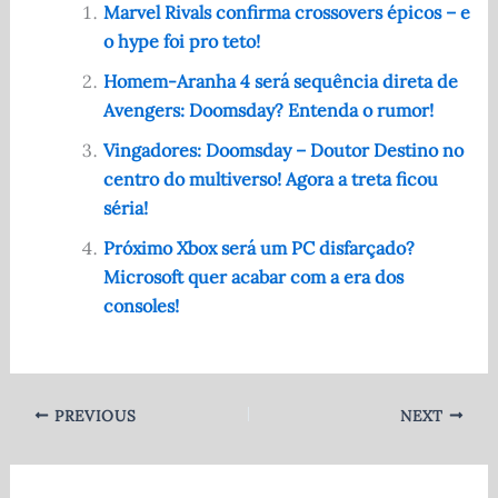
e
di
s
te
e
Marvel Rivals confirma crossovers épicos – e
o hype foi pro teto!
b
t
A
r
o
p
Homem-Aranha 4 será sequência direta de
Avengers: Doomsday? Entenda o rumor!
o
p
Vingadores: Doomsday – Doutor Destino no
k
centro do multiverso! Agora a treta ficou
séria!
Próximo Xbox será um PC disfarçado?
Microsoft quer acabar com a era dos
consoles!
PREVIOUS
NEXT